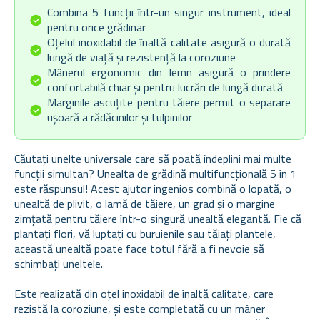
Combina 5 funcții într-un singur instrument, ideal
pentru orice grădinar
Oțelul inoxidabil de înaltă calitate asigură o durată
lungă de viață și rezistență la coroziune
Mânerul ergonomic din lemn asigură o prindere
confortabilă chiar și pentru lucrări de lungă durată
Marginile ascuțite pentru tăiere permit o separare
ușoară a rădăcinilor și tulpinilor
Căutați unelte universale care să poată îndeplini mai multe
funcții simultan? Unealta de grădină multifuncțională 5 în 1
este răspunsul! Acest ajutor ingenios combină o lopată, o
unealtă de plivit, o lamă de tăiere, un grad și o margine
zimțată pentru tăiere într-o singură unealtă elegantă. Fie că
plantați flori, vă luptați cu buruienile sau tăiați plantele,
această unealtă poate face totul fără a fi nevoie să
schimbați uneltele.
Este realizată din oțel inoxidabil de înaltă calitate, care
rezistă la coroziune, și este completată cu un mâner