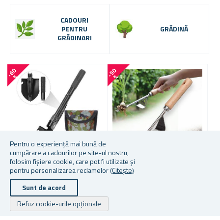
CADOURI
PENTRU
GRĂDINĂ
GRĂDINARI
-
6
0
-
5
0
-
7
6
%
%
Pentru o experiență mai bună de
cumpărare a cadourilor pe site-ul nostru,
folosim fișiere cookie, care pot fi utilizate și
pentru personalizarea reclamelor
(Citește)
LOPATĂ PLIABILĂ
SMULGĂTOR DE BURUIENI
B
CU LEAGĂN ȘI MÂNER DIN
2
Sunt de acord
LEMN
Refuz cookie-urile opționale
★
★
★
★
★
★
★
★
★
★
★
★
★
★
★
★
★
★
★
★