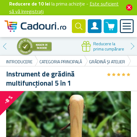
Reducere de 10 lei
la prima achiziție -
Este suficient
să vă înregistrați
0 produselor
Cont client
Reducere la
prima cumpărare
INTRODUCERE
CATEGORIA PRINCIPALĂ
GRĂDINĂ ȘI ATELIER
IN
Instrument de grădină
★
★
★
★
★
★
★
★
★
★
multifuncțional 5 în 1
-8 %