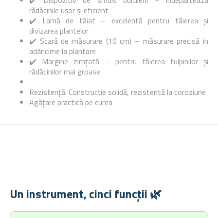
✔️ Dispozitiv de smuls buruieni – îndepărtează
rădăcinile ușor și eficient
✔️ Lamă de tăiat – excelentă pentru tăierea și
divizarea plantelor
✔️ Scară de măsurare (10 cm) – măsurare precisă în
adâncime la plantare
✔️ Margine zimțată – pentru tăierea tulpinilor și
rădăcinilor mai groase
Rezistență: Construcție solidă, rezistentă la coroziune
Agățare practică pe curea
Un instrument, cinci funcții 🌿