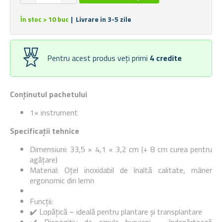
În stoc > 10 buc
| Livrare in 3-5 zile
Pentru acest produs veți primi
4
credite
Conținutul pachetului
1× instrument
Specificații tehnice
Dimensiuni: 33,5 × 4,1 × 3,2 cm (+ 8 cm curea pentru
agățare)
Material: Oțel inoxidabil de înaltă calitate, mâner
ergonomic din lemn
Funcții:
✔️ Lopățică – ideală pentru plantare și transplantare