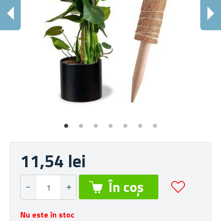
S
Din
11,54 lei
Nu este în stoc