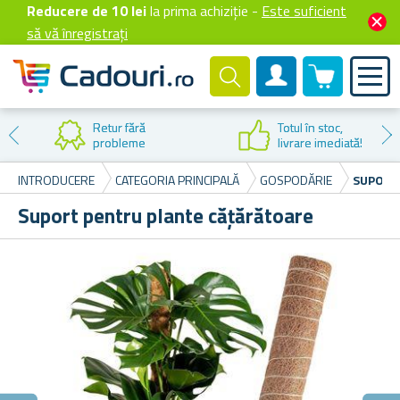
Reducere de 10 lei
la prima achiziție -
Este suficient
să vă înregistrați
0 produselor
Cont client
Retur fără
Totul în stoc,
probleme
livrare imediată!
INTRODUCERE
CATEGORIA PRINCIPALĂ
GOSPODĂRIE
SUPORT
Suport pentru plante cățărătoare