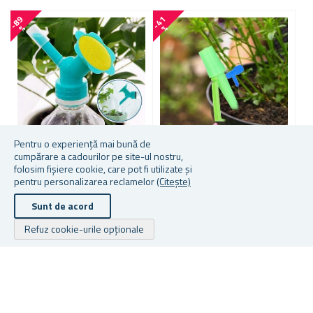
-
8
9
-
4
1
-
5
4
%
%
Pentru o experiență mai bună de
cumpărare a cadourilor pe site-ul nostru,
folosim fișiere cookie, care pot fi utilizate și
ASISTENT DE UDARE
IRIGATOR PENTRU STICLĂ
T
pentru personalizarea reclamelor
(Citește)
PENTRU FLORI
PET - VERDE
B
Sunt de acord
★
★
★
★
★
★
★
★
★
★
Refuz cookie-urile opționale
În stoc
În stoc
În
De la 1,73 lei
De la 3,90 lei
14