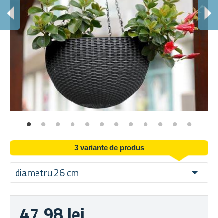
Î
Ide
3 variante de produs
diametru 26 cm
47,98 lei