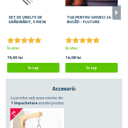
SET DE UNELTE DE
TIJA PENTRU GHIVECI 24
S
GRĂDINĂRIT, 5 PIESE
BUCĂŢI - FLUTURE
S
★
★
★
★
★
★
★
★
★
★
★
★
★
★
★
★
★
★
★
★
În stoc
În stoc
În
76,65 lei
14,08 lei
De
Accesorii:
La produs veți avea nevoie de:
1 împachetare
acestui produs
-
5
6
%