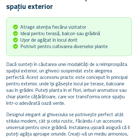
spațiu exterior
Atrage atenția fiecărui vizitator
Ideal pentru terasă, balcon sau grădină
Ușor de agățat în locul dorit
Potrivit pentru cultivarea diverselor plante
Dacă sunteți în căutarea unei modalități de a reîmprospăta
spațiul exterior, un ghiveci suspendat este alegerea
perfectă. Acest accesoriu practic este conceput în principal
pentru exterior, unde își găsește locul pe terase, balcoane
sau în grădini. Puteți planta în el flori, ierburi aromatice sau
chiar plante cățărătoare, care vor transforma orice spațiu
într-o adevărată oază verde.
Designul elegant al ghiveciului se potrivește perfect atât
stilului modern, cât și celui rustic, făcându-l un accesoriu
universal pentru orice grădină. Instalarea ușoară asigură că îl
puteți agăța aproape oriunde. Creați-vă un mediu armonios,