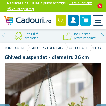
Reducere de 10 lei
la prima achiziție -
Este suficient
să vă înregistrați
0 produselor
Cont client
Retur fără
Totul în stoc,
probleme
livrare imediată!
INTRODUCERE
CATEGORIA PRINCIPALĂ
GOSPODĂRIE
FLORI Ș
Ghiveci suspendat - diametru 26 cm