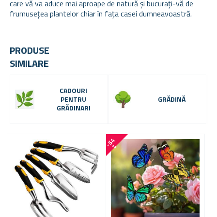
care vă va aduce mai aproape de natură și bucurați-vă de
frumusețea plantelor chiar în fața casei dumneavoastră.
PRODUSE
SIMILARE
CADOURI
PENTRU
GRĂDINĂ
GRĂDINARI
-
5
4
-
5
9
%