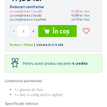
Reduceri cantitative
La cumpărarea 1 bucată
47,98 lei / buc
La cumpărarea 2 bucăți
45,88 lei / buc
La cumpărarea a 3 pachete
43,79 lei / buc
În stoc > 10 buc
| Livrare in 3-5 zile
Pentru acest produs veți primi
4
credite
Conținutul pachetului
1× ghiveci de flori
1× lanț cu cârlig pentru agățat
Specificații tehnice