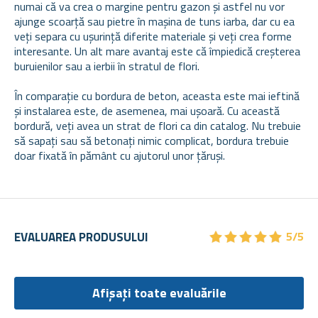
numai că va crea o margine pentru gazon și astfel nu vor
ajunge scoarță sau pietre în mașina de tuns iarba, dar cu ea
veți separa cu ușurință diferite materiale și veți crea forme
interesante. Un alt mare avantaj este că împiedică creșterea
buruienilor sau a ierbii în stratul de flori.
În comparație cu bordura de beton, aceasta este mai ieftină
și instalarea este, de asemenea, mai ușoară. Cu această
bordură, veți avea un strat de flori ca din catalog. Nu trebuie
să sapați sau să betonați nimic complicat, bordura trebuie
doar fixată în pământ cu ajutorul unor țăruși.
★
★
★
★
★
★
★
★
★
★
EVALUAREA PRODUSULUI
5/5
Afișați toate evaluările