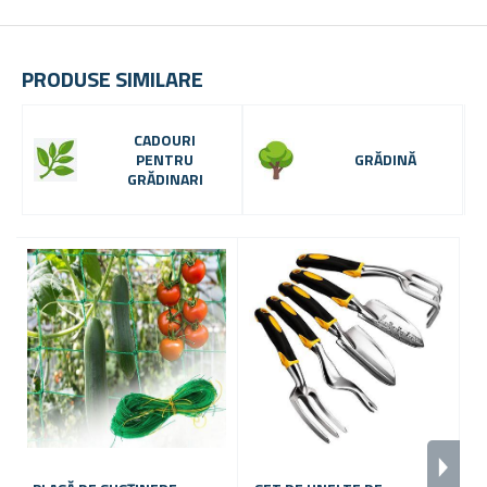
PRODUSE SIMILARE
CADOURI
PENTRU
GRĂDINĂ
GRĂDINARI
-
3
3