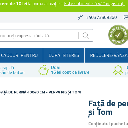
ere de 10 lei
la prima achiziție -
Este suficient să vă înregistrați
+40373809360
CADOURI PENTRU
DUPĂ INTERES
REDUCERE/VÂNZA
Doar
a rapidă
R
16 lei cost de livrare
sări de buton
p
FAȚĂ DE PERNĂ 40X40 CM - PEPPA PIG ȘI TOM
Față de pe
și Tom
Conținutul pachetu