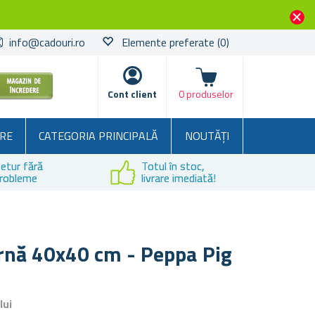
info@cadouri.ro
Elemente preferate
(0)
Coșul
Cont client
0 produselor
RE
CATEGORIA PRINCIPALĂ
NOUTĂȚI
etur fără
Totul în stoc,
robleme
livrare imediată!
rnă 40x40 cm - Peppa Pig
lui