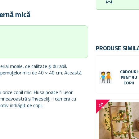
pernă mică
PRODUSE SIMIL
al moale, de calitate și durabil.
CADOURI
 pernuțelor mici de 40 × 40 cm. Această
PENTRU
COPII
 orice copil mic. Husa poate fi ușor
dumneavoastră și înveseliți-i camera cu
-
5
4
tiv îndrăgit de copii.
%