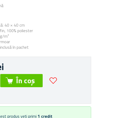
nă
e
să: 40 × 40 cm
 fin, 100% poliester
 g/m²
ermoar
inclusă în pachet
ei
est produs veți primi
1
credit