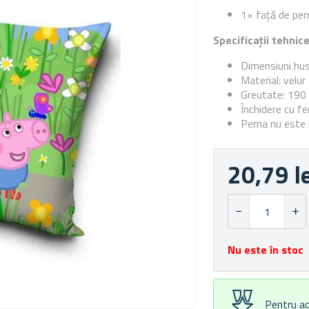
1× față de per
Specificații tehnic
Dimensiuni hu
Material: velur
Greutate: 190
Închidere cu f
Perna nu este 
20,79 l
Nu este în stoc
Pentru ac