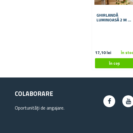
GHIRLANDĂ
LUMINOASĂ 2 M -
FRUNZE VERZI
17,10 lei
În sto
COLABORARE
Oportunități de angajare.