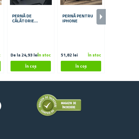
PERNĂ DE
PERNĂ PENTRU
PERNE PENT
CĂLĂTORIE
IPHONE
TABLETĂ - N
PENTRU MAȘINĂ
c
De la 24,93 lei
În stoc
51,82 lei
În stoc
62,64 lei