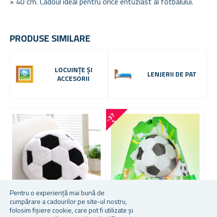
× 40 cm. Cadoul ideal pentru orice entuziast al fotbalului.
PRODUSE SIMILARE
LOCUINȚE ȘI
LENJERII DE PAT
ACCESORII
-
3
7
-
1
7
%
Pentru o experiență mai bună de
cumpărare a cadourilor pe site-ul nostru,
folosim fișiere cookie, care pot fi utilizate și