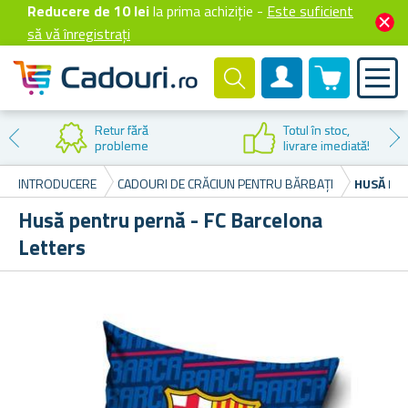
Reducere de 10 lei
la prima achiziție -
Este suficient
să vă înregistrați
0 produselor
Cont client
Retur fără
Totul în stoc,
probleme
livrare imediată!
INTRODUCERE
CADOURI DE CRĂCIUN PENTRU BĂRBAȚI
HUSĂ PE
Husă pentru pernă - FC Barcelona
Letters