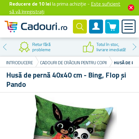
Reducere de 10 lei
la prima achiziție -
Este suficient
să vă înregistrați
0 produselor
Cont client
Retur fără
Totul în stoc,
probleme
livrare imediată!
INTRODUCERE
CADOURI DE CRĂCIUN PENTRU COPII
HUSĂ DE PER
Husă de pernă 40x40 cm - Bing, Flop și
Pando