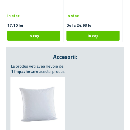
În stoc
În stoc
În
17,10 lei
De la 24,93 lei
51
Accesorii:
La produs veți avea nevoie de:
1 împachetare
acestui produs