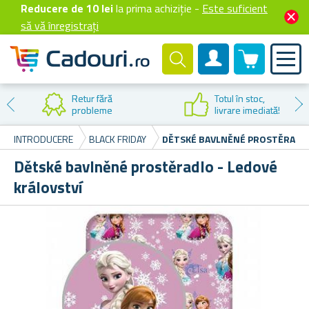
Reducere de 10 lei
la prima achiziție -
Este suficient
să vă înregistrați
0 produselor
Cont client
Retur fără
Totul în stoc,
probleme
livrare imediată!
INTRODUCERE
BLACK FRIDAY
DĚTSKÉ BAVLNĚNÉ PROSTĚRADLO
Dětské bavlněné prostěradlo - Ledové
království