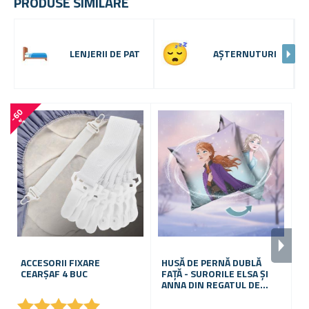
PRODUSE SIMILARE
LENJERII DE PAT
AȘTERNUTURI
-
6
0
%
ACCESORII FIXARE
HUSĂ DE PERNĂ DUBLĂ
H
CEARȘAF 4 BUC
FAȚĂ - SURORILE ELSA ȘI
S
ANNA DIN REGATUL DE
U
GHEAȚĂ
★
★
★
★
★
★
★
★
★
★