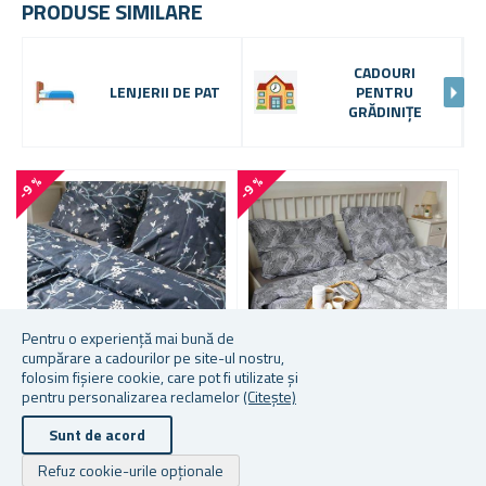
PRODUSE SIMILARE
CADOURI
LENJERII DE PAT
PENTRU
GRĂDINIȚE
-9 %
-9 %
-
1
8
Pentru o experiență mai bună de
cumpărare a cadourilor pe site-ul nostru,
folosim fișiere cookie, care pot fi utilizate și
pentru personalizarea reclamelor
(Citește)
LENJERIE DE PAT DIN
LENJERIE DE PAT DIN
L
Sunt de acord
BUMBAC - FLORI ALBE
BUMBAC - FRUNZE
B
L
Refuz cookie-urile opționale