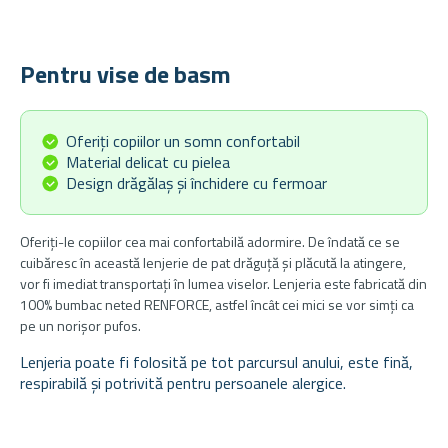
Pentru vise de basm
Oferiți copiilor un somn confortabil
Material delicat cu pielea
Design drăgălaș și închidere cu fermoar
Oferiți-le copiilor cea mai confortabilă adormire. De îndată ce se
cuibăresc în această lenjerie de pat drăguță și plăcută la atingere,
vor fi imediat transportați în lumea viselor. Lenjeria este fabricată din
100% bumbac neted RENFORCE, astfel încât cei mici se vor simți ca
pe un norișor pufos.
Lenjeria poate fi folosită pe tot parcursul anului, este fină,
respirabilă și potrivită pentru persoanele alergice.