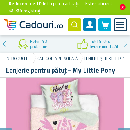
Reducere de 10 lei
la prima achiziție -
Este suficient
să vă înregistrați
0 produselor
Cont client
Retur fără
Totul în stoc,
probleme
livrare imediată!
INTRODUCERE
CATEGORIA PRINCIPALĂ
LENJERIE ȘI TEXTILE PENT
Lenjerie pentru pătuț - My Little Pony