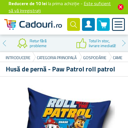
Reducere de 10 lei
la prima achiziție -
Este suficient
să vă înregistrați
0 produselor
Cont client
Retur fără
Totul în stoc,
probleme
livrare imediată!
INTRODUCERE
CATEGORIA PRINCIPALĂ
GOSPODĂRIE
CAMERA 
Husă de pernă - Paw Patrol roll patrol