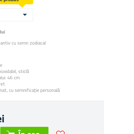
lui
dantiv cu semn zodiacal
e
ie
noxidabil, sticlă
lui: 46 cm
ret
at, cu semnificație personală
ei