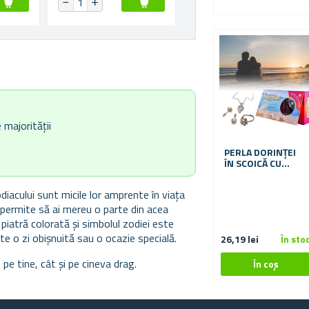
majorității
PERLA DORINȚEI
ÎN SCOICĂ CU
COLIER, CERCEI ȘI
INEL
iacului sunt micile lor amprente în viața
i permite să ai mereu o parte din acea
 piatră colorată și simbolul zodiei este
te o zi obișnuită sau o ocazie specială.
26,19 lei
În sto
pe tine, cât și pe cineva drag.