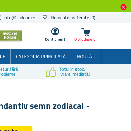
info@cadouri.ro
Elemente preferate
(0)
Coșul
Cont client
0 produselor
RE
CATEGORIA PRINCIPALĂ
NOUTĂȚI
etur fără
Totul în stoc,
robleme
livrare imediată!
ndantiv semn zodiacal -
de produs