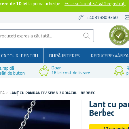
ere de 10 lei
la prima achiziție -
Este suficient să vă înregistrați
+40373809360
CADOURI PENTRU
DUPĂ INTERES
REDUCERE/VÂNZA
Doar
a rapidă
R
16 lei cost de livrare
sări de buton
p
EFA
LANȚ CU PANDANTIV SEMN ZODIACAL - BERBEC
Lanț cu pa
Berbec
12 variante 