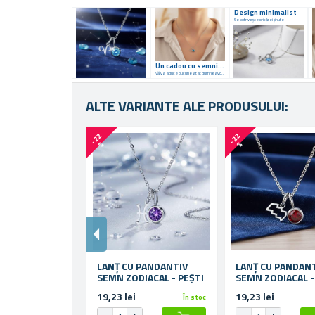
Design minimalist
Se potrivește oricărei ținute
Un cadou cu semnificațieSe potrivește perfect oricărei ținute
Vă va aduce bucurie atât dumneavoastră, cât și unei persoane dragi.
ALTE VARIANTE ALE PRODUSULUI:
-
2
2
-
2
2
%
%
LANȚ CU PANDANTIV
LANȚ CU PANDAN
SEMN ZODIACAL - PEȘTI
SEMN ZODIACAL -
VĂRSĂTOR
19,23 lei
19,23 lei
În stoc