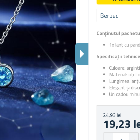
Berbec
Conținutul pachetu
1x lanț cu pan
Specificații tehnic
Culoare: argint
Material: oțel i
Lungimea lanțu
Elegant și disc
Un cadou minun
24,93 lei
19,23 l