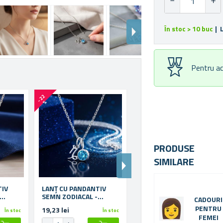
În stoc > 10 buc
| 
Pentru ac
-
2
2
-
2
2
%
%
PRODUSE
SIMILARE
TIV
LANȚ CU PANDANTIV
LANȚ CU PANDANTIV
SEMN ZODIACAL -
SEMN ZODIACAL -
CADOURI
CAPRICORN
SĂGETĂTOR
PENTRU
19,23 lei
19,23 lei
În stoc
În stoc
În stoc
FEMEI