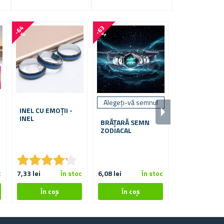
-
6
4
-
6
3
-
3
7
%
%
%
Alegeți-vă semnul
INEL CU EMOȚII -
LANȚ CU EMO
INEL
BRĂȚARĂ SEMN
ZODIACAL
★
★
★
★
★
★
★
★
★
★
c
7,33 lei
În stoc
6,08 lei
În stoc
20,74 lei