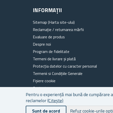
INFORMAȚII
Sitemap (Harta site-ului)
Reclamație / returnarea mărfii
Evaluare de produs
Despre noi
Program de fidelitate
Termeni de livrare și plată
Protecția datelor cu caracter personal
Termenii si Condițiile Generale
Fișiere cookie
Contacte
Pentru o experiență mai bună de cumpărare a ca
reclamelor
(Citește)
Sunt de acord
Refuz cookie-urile opț
Powered by
nopCommerce