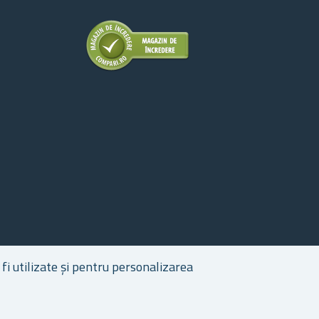
fi utilizate și pentru personalizarea
epturile de autor © 2026 Cadouri.ro. Toate drepturile rezervate.