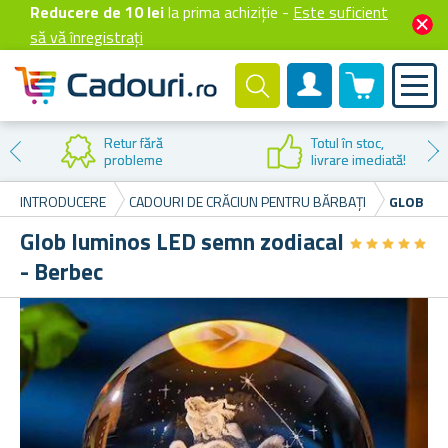
Reducere de 10 lei
la prima achiziție -
Este suficient
să vă înregistrați
0 produselor
Cont client
Retur fără
Totul în stoc,
probleme
livrare imediată!
INTRODUCERE
CADOURI DE CRĂCIUN PENTRU BĂRBAȚI
GLOB LU
Glob luminos LED semn zodiacal
★
★
★
★
★
★
★
★
★
★
- Berbec
I
Ca