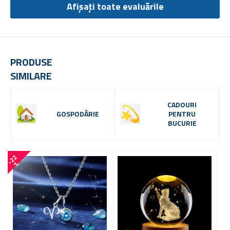
Afișați toate evaluările
PRODUSE
SIMILARE
CADOURI
GOSPODĂRIE
PENTRU
BUCURIE
-
2
2
%