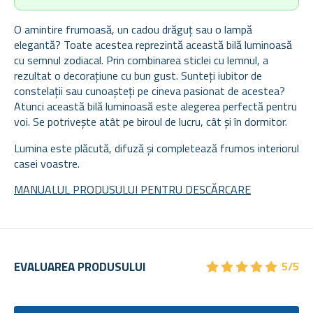
O amintire frumoasă, un cadou drăguț sau o lampă
elegantă? Toate acestea reprezintă această bilă luminoasă
cu semnul zodiacal. Prin combinarea sticlei cu lemnul, a
rezultat o decorațiune cu bun gust. Sunteți iubitor de
constelații sau cunoașteți pe cineva pasionat de acestea?
Atunci această bilă luminoasă este alegerea perfectă pentru
voi. Se potrivește atât pe biroul de lucru, cât și în dormitor.
Lumina este plăcută, difuză și completează frumos interiorul
casei voastre.
MANUALUL PRODUSULUI PENTRU DESCĂRCARE
★
★
★
★
★
★
★
★
★
★
EVALUAREA PRODUSULUI
5/5