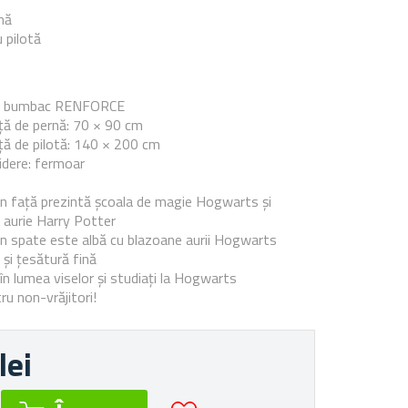
nă
 pilotă
e
0% bumbac RENFORCE
ță de pernă: 70 × 90 cm
ă de pilotă: 140 × 200 cm
idere: fermoar
in față prezintă școala de magie Hogwarts și
a aurie Harry Potter
in spate este albă cu blazoane aurii Hogwarts
 și țesătură fină
în lumea viselor și studiați la Hogwarts
tru non-vrăjitori!
lei