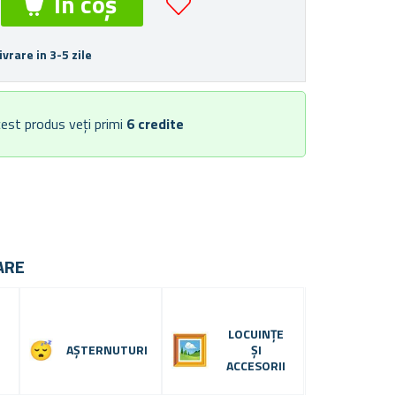
ivrare in 3-5 zile
est produs veți primi
6
credite
ARE
LOCUINȚE
AȘTERNUTURI
ȘI
ACCESORII