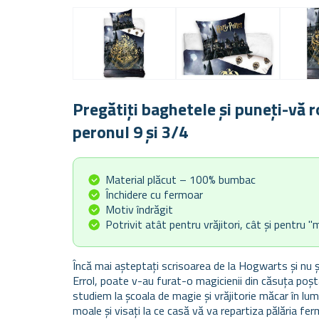
Pregătiți baghetele și puneți-vă r
peronul 9 și 3/4
Material plăcut – 100% bumbac
Închidere cu fermoar
Motiv îndrăgit
Potrivit atât pentru vrăjitori, cât și pentru "
Încă mai așteptați scrisoarea de la Hogwarts și nu ș
Errol, poate v-au furat-o magicienii din căsuța poștal
studiem la școala de magie și vrăjitorie măcar în lume
moale și visați la ce casă vă va repartiza pălăria f