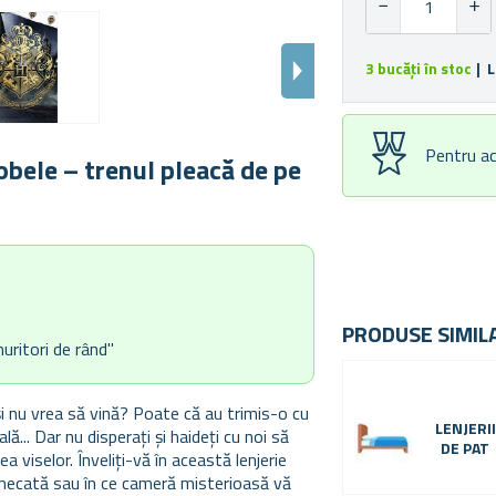
3 bucăți în stoc
| L
Pentru ac
obele – trenul pleacă de pe
PRODUSE SIMIL
muritori de rând"
i nu vrea să vină? Poate că au trimis-o cu
LENJERII
ă... Dar nu disperați și haideți cu noi să
DE PAT
a viselor. Înveliți-vă în această lenjerie
ermecată sau în ce cameră misterioasă vă