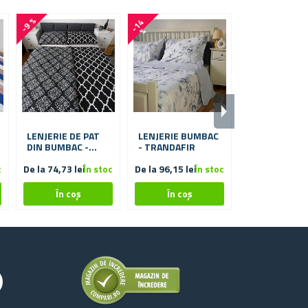
-9 %
-
1
4
-
1
4
%
%
LENJERIE DE PAT
LENJERIE BUMBAC
LENJERIE B
DIN BUMBAC -
- TRANDAFIR
- VINTAGE
BAROC
c
De la 74,73 lei
În stoc
De la 96,15 lei
În stoc
De la 96,15 lei