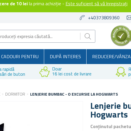
ere de 10 lei
la prima achiziție -
Este suficient să vă înregistrați
+40373809360
CADOURI PENTRU
DUPĂ INTERES
REDUCERE/VÂNZA
Doar
a rapidă
R
16 lei cost de livrare
sări de buton
p
E
DORMITOR
LENJERIE BUMBAC - O EXCURSIE LA HOGWARTS
Lenjerie b
Hogwarts
Conținutul pachetu