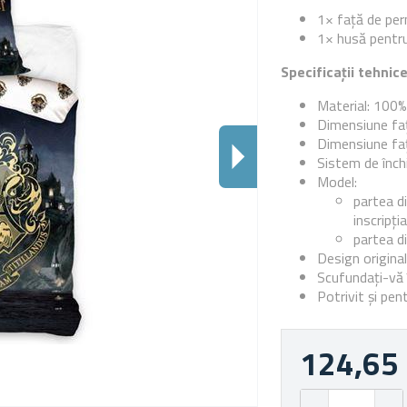
1× față de per
1× husă pentru
Specificații tehnic
Material: 10
Dimensiune fa
Dimensiune faț
Sistem de înch
Model:
partea d
inscripți
partea d
Design original
Scufundați-vă 
Potrivit și pen
124,65 