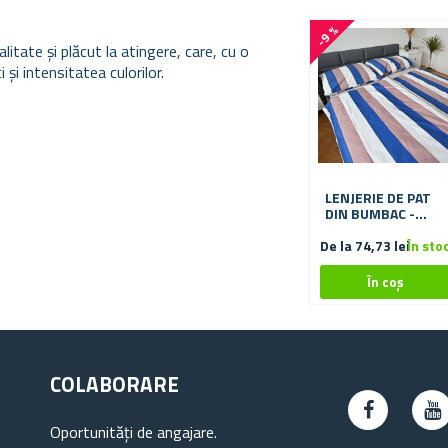
-9 %
litate și plăcut la atingere, care, cu o
 și intensitatea culorilor.
LENJERIE DE PAT
DIN BUMBAC -
DUNGI COLORATE
De la 74,73 lei
În sto
COLABORARE
Oportunități de angajare.