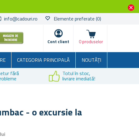
info@cadouri.ro
Elemente preferate
(0)
Coșul
Cont client
0 produselor
RE
CATEGORIA PRINCIPALĂ
NOUTĂȚI
etur fără
Totul în stoc,
robleme
livrare imediată!
umbac - o excursie la
lui