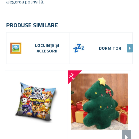
alegerea potrivită.
PRODUSE SIMILARE
LOCUINȚE ȘI
DORMITOR
ACCESORII
-
4
2
%