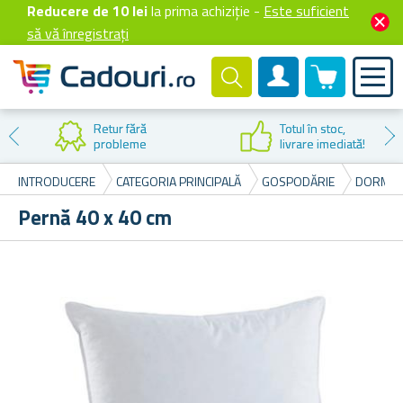
Reducere de 10 lei
la prima achiziție -
Este suficient
să vă înregistrați
0 produselor
Cont client
Retur fără
Totul în stoc,
probleme
livrare imediată!
INTRODUCERE
CATEGORIA PRINCIPALĂ
GOSPODĂRIE
DORMIT
Pernă 40 x 40 cm