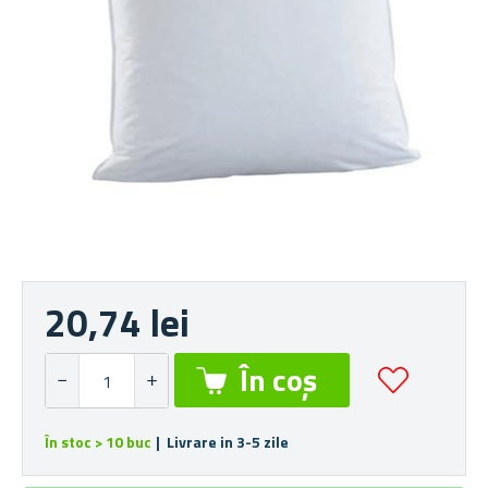
20,74 lei
În stoc > 10 buc
| Livrare in 3-5 zile