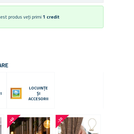
est produs veți primi
1
credit
ARE
LOCUINȚE
I
ȘI
ACCESORII
-
4
0
-
2
0
%
%