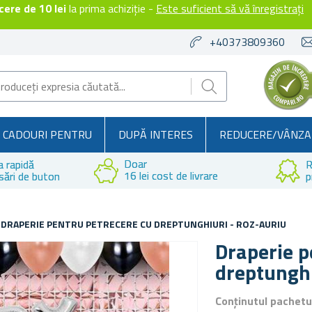
ere de 10 lei
la prima achiziție -
Este suficient să vă înregistrați
+40373809360
CADOURI PENTRU
DUPĂ INTERES
REDUCERE/VÂNZA
Doar
a rapidă
R
16 lei cost de livrare
sări de buton
p
DRAPERIE PENTRU PETRECERE CU DREPTUNGHIURI - ROZ-AURIU
Draperie p
dreptunghi
Conținutul pachetu