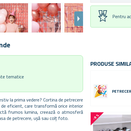
Pentru ac
unde
PRODUSE SIMIL
ente tematice
PETRECER
festiv la prima vedere?
Cortina de petrecere
e eficient, care transformă orice interior
eflectă frumos lumina, creează o atmosferă
-9 %
sa de petrecere, ușă sau colț foto
.