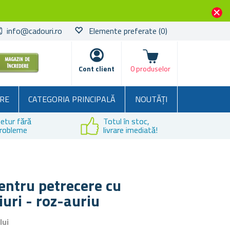
info@cadouri.ro
Elemente preferate
(0)
Coșul
Cont client
0 produselor
RE
CATEGORIA PRINCIPALĂ
NOUTĂȚI
etur fără
Totul în stoc,
robleme
livrare imediată!
entru petrecere cu
uri - roz-auriu
lui