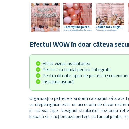
Decorațiune perfectă
Cabină foto originală
Draperia va sublinia atmosfera de petrecere
Pentru petreceri, nunți, baluri
Efectul WOW în doar câteva sec
Efect vizual instantaneu
Perfect ca fundal pentru fotografii
Pentru diferite tipuri de petreceri și evenim
Instalare ușoară
Organizați o petrecere și doriți ca spațiul să arate 
cu dreptunghiuri
este un accesoriu de decor extrem d
în câteva clipe. Designul strălucitor roz-auriu r
luxoasă și funcționează perfect ca
fundal pentru ma