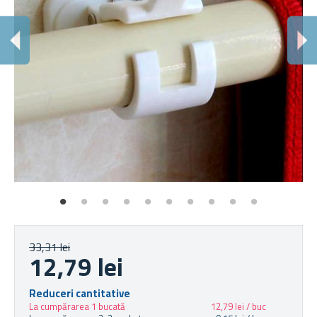
Î
Pe
33,31 lei
12,79 lei
Reduceri cantitative
La cumpărarea 1 bucată
12,79 lei / buc