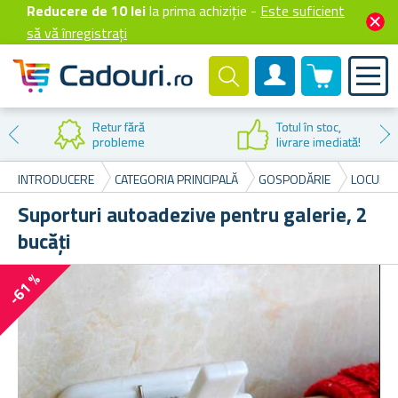
Reducere de 10 lei
la prima achiziție -
Este suficient
să vă înregistrați
0 produselor
Cont client
Retur fără
Totul în stoc,
probleme
livrare imediată!
INTRODUCERE
CATEGORIA PRINCIPALĂ
GOSPODĂRIE
LOCUINȚE
Suporturi autoadezive pentru galerie, 2
bucăți
-61 %