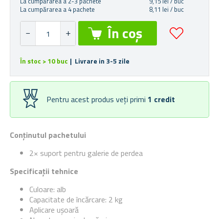
La cumpărarea a 2-3 pachete
9,15 lei / buc
La cumpărarea a 4 pachete
8,11 lei / buc
În stoc > 10 buc
| Livrare in 3-5 zile
Pentru acest produs veți primi
1
credit
Conținutul pachetului
2× suport pentru galerie de perdea
Specificații tehnice
Culoare: alb
Capacitate de încărcare: 2 kg
Aplicare ușoară