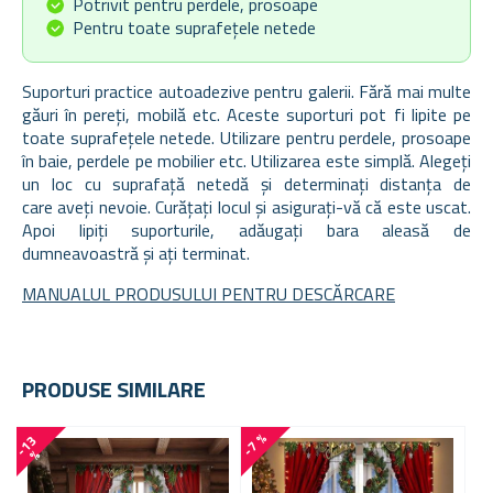
Potrivit pentru perdele, prosoape
Pentru toate suprafețele netede
Suporturi practice autoadezive pentru galerii. Fără mai multe
găuri în pereți, mobilă etc. Aceste suporturi pot fi
lipite pe
toate suprafețele netede. Utilizare pentru perdele, prosoape
în baie, perdele pe mobilier etc.
Utilizarea este simplă. Alegeți
un loc cu suprafață netedă și determinați distanța de
care
aveți nevoie. Curățați locul și asigurați-vă că este uscat.
Apoi lipiți suporturile, adăugați bara aleasă de
dumneavoastră și ați terminat.
MANUALUL PRODUSULUI PENTRU DESCĂRCARE
PRODUSE SIMILARE
-7 %
-
1
3
-
2
0
%