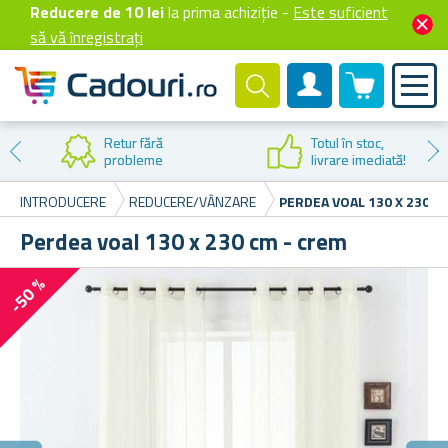
Reducere de 10 lei
la prima achiziție -
Este suficient
să vă înregistrați
0 produselor
Cont client
Retur fără
Totul în stoc,
probleme
livrare imediată!
INTRODUCERE
REDUCERE/VÂNZARE
PERDEA VOAL 130 X 230 C
Perdea voal 130 x 230 cm - crem
-50 %