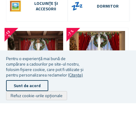
LOCUINȚE ȘI
DORMITOR
ACCESORII
-7 %
-
1
3
-
2
2
%
Pentru o experiență mai bună de
cumpărare a cadourilor pe site-ul nostru,
folosim fișiere cookie, care pot fi utilizate și
pentru personalizarea reclamelor
(Citește)
Sunt de acord
M
Refuz cookie-urile opționale
PERDELE DE CRĂCIUN 2
DRAPERII DE CRĂCIUN 2
BUC 66X160 CM
BUC 130X210 CM
C
P
S
În stoc
În stoc
În