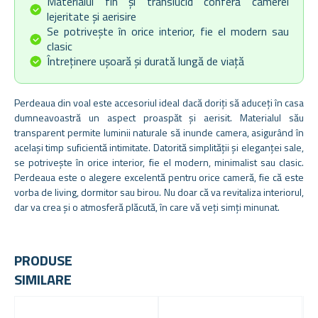
Materialul fin și translucid conferă camerei
lejeritate și aerisire
Se potrivește în orice interior, fie el modern sau
clasic
Întreținere ușoară și durată lungă de viață
Perdeaua din voal este accesoriul ideal dacă doriți să aduceți în casa
dumneavoastră un aspect proaspăt și aerisit. Materialul său
transparent permite luminii naturale să inunde camera, asigurând în
același timp suficientă intimitate. Datorită simplității și eleganței sale,
se potrivește în orice interior, fie el modern, minimalist sau clasic.
Perdeaua este o alegere excelentă pentru orice cameră, fie că este
vorba de living, dormitor sau birou. Nu doar că va revitaliza interiorul,
dar va crea și o atmosferă plăcută, în care vă veți simți minunat.
PRODUSE
SIMILARE