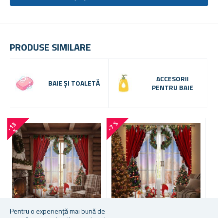
PRODUSE SIMILARE
ACCESORII
BAIE ȘI TOALETĂ
PENTRU BAIE
-7 %
-
1
3
-
3
5
%
Pentru o experiență mai bună de