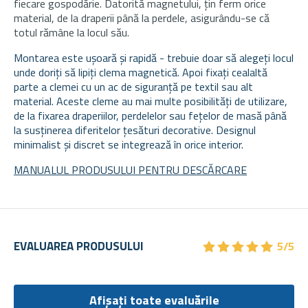
fiecare gospodărie. Datorită magnetului, țin ferm orice
material, de la draperii până la perdele, asigurându-se că
totul rămâne la locul său.
Montarea este ușoară și rapidă - trebuie doar să alegeți locul
unde doriți să lipiți clema magnetică. Apoi fixați cealaltă
parte a clemei cu un ac de siguranță pe textil sau alt
material. Aceste cleme au mai multe posibilități de utilizare,
de la fixarea draperiilor, perdelelor sau fețelor de masă până
la susținerea diferitelor țesături decorative. Designul
minimalist și discret se integrează în orice interior.
MANUALUL PRODUSULUI PENTRU DESCĂRCARE
★
★
★
★
★
★
★
★
★
★
EVALUAREA PRODUSULUI
5/5
Afișați toate evaluările