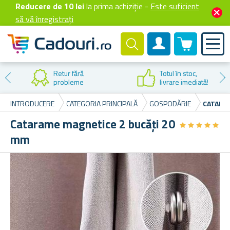
Reducere de 10 lei
la prima achiziție -
Este suficient
să vă înregistrați
0 produselor
Cont client
Reducere la
prima cumpărare
INTRODUCERE
CATEGORIA PRINCIPALĂ
GOSPODĂRIE
CATARA
Catarame magnetice 2 bucăți 20
★
★
★
★
★
★
★
★
★
★
mm