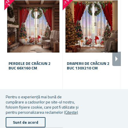
-7 %
-
1
3
-
3
5
%
PERDELE DE CRĂCIUN 2
DRAPERII DE CRĂCIUN 2
B
BUC 66X160 CM
BUC 130X210 CM
S
În stoc
În stoc
În
Pentru o experiență mai bună de
cumpărare a cadourilor pe site-ul nostru,
83,59 lei
146,44 lei
27
folosim fișiere cookie, care pot fi utilizate și
pentru personalizarea reclamelor
(Citește)
Sunt de acord
Drepturile de autor © 2026 Cadouri.ro. Toate drepturile rezervate.