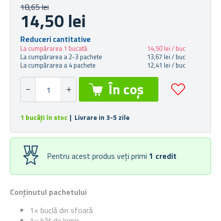
18,65 lei
14,50 lei
Reduceri cantitative
La cumpărarea 1 bucată
14,50 lei / buc
La cumpărarea a 2-3 pachete
13,67 lei / buc
La cumpărarea a 4 pachete
12,41 lei / buc
1 bucăți în stoc
| Livrare in 3-5 zile
Pentru acest produs veți primi
1
credit
Conținutul pachetului
1× buclă din sfoară
1× băţ de lemn