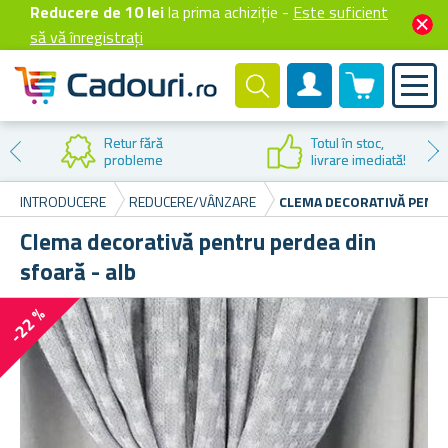
Reducere de 10 lei
la prima achiziție -
Este suficient
să vă înregistrați
0 produselor
Cont client
Retur fără
Totul în stoc,
probleme
livrare imediată!
INTRODUCERE
REDUCERE/VÂNZARE
CLEMA DECORATIVĂ PENTR
Clema decorativă pentru perdea din
sfoară - alb
-22 %