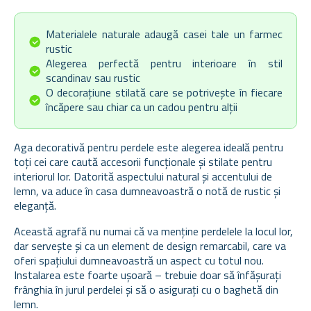
Materialele naturale adaugă casei tale un farmec
rustic
Alegerea perfectă pentru interioare în stil
scandinav sau rustic
O decorațiune stilată care se potrivește în fiecare
încăpere sau chiar ca un cadou pentru alții
Aga decorativă pentru perdele este alegerea ideală pentru
toți cei care caută accesorii funcționale și stilate pentru
interiorul lor. Datorită aspectului natural și accentului de
lemn, va aduce în casa dumneavoastră o notă de rustic și
eleganță.
Această agrafă nu numai că va menține perdelele la locul lor,
dar servește și ca un element de design remarcabil, care va
oferi spațiului dumneavoastră un aspect cu totul nou.
Instalarea este foarte ușoară – trebuie doar să înfășurați
frânghia în jurul perdelei și să o asigurați cu o baghetă din
lemn.