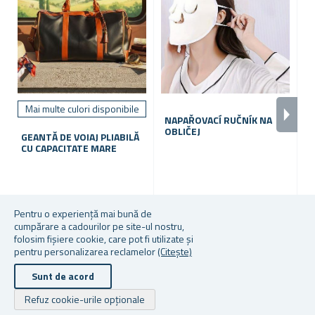
Mai multe culori disponibile
NAPAŘOVACÍ RUČNÍK NA
G
OBLIČEJ
C
GEANTĂ DE VOIAJ PLIABILĂ
CU CAPACITATE MARE
În stoc
În stoc
În
Pentru o experiență mai bună de
cumpărare a cadourilor pe site-ul nostru,
125,49 lei
10,19 lei
40
folosim fișiere cookie, care pot fi utilizate și
pentru personalizarea reclamelor
(Citește)
Sunt de acord
Drepturile de autor © 2026 Cadouri.ro. Toate drepturile rezervate.
Refuz cookie-urile opționale
Powered by
nopCommerce