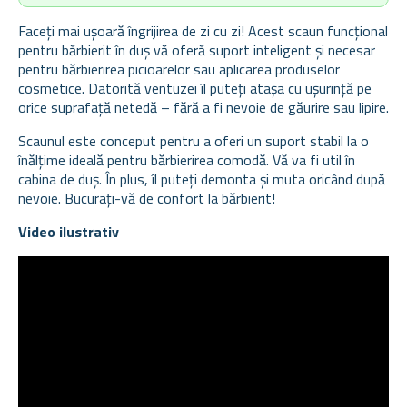
Faceți mai ușoară îngrijirea de zi cu zi! Acest scaun funcțional
pentru bărbierit în duș vă oferă suport inteligent și necesar
pentru bărbierirea picioarelor sau aplicarea produselor
cosmetice. Datorită ventuzei îl puteți atașa cu ușurință pe
orice suprafață netedă – fără a fi nevoie de găurire sau lipire.
Scaunul este conceput pentru a oferi un suport stabil la o
înălțime ideală pentru bărbierirea comodă. Vă va fi util în
cabina de duș. În plus, îl puteți demonta și muta oricând după
nevoie. Bucurați-vă de confort la bărbierit!
Video ilustrativ