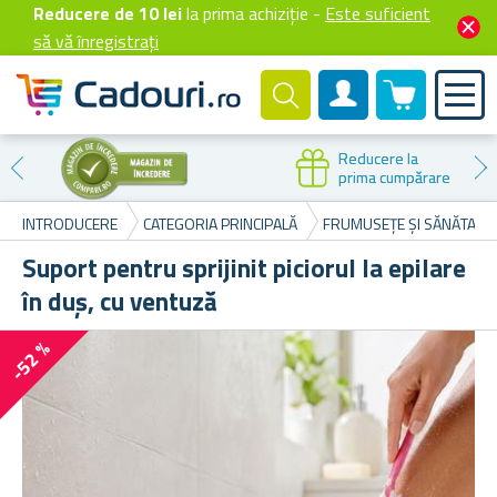
Reducere de 10 lei
la prima achiziție -
Este suficient
să vă înregistrați
0 produselor
Cont client
Reducere la
prima cumpărare
INTRODUCERE
CATEGORIA PRINCIPALĂ
FRUMUSEȚE ȘI SĂNĂTATE
Suport pentru sprijinit piciorul la epilare
în duș, cu ventuză
-52 %