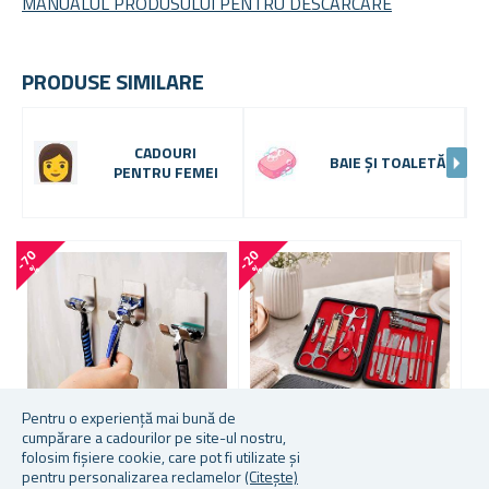
MANUALUL PRODUSULUI PENTRU DESCĂRCARE
PRODUSE SIMILARE
CADOURI
BAIE ȘI TOALETĂ
PENTRU FEMEI
-
7
0
-
2
0
-
7
1
%
%
Pentru o experiență mai bună de
cumpărare a cadourilor pe site-ul nostru,
folosim fișiere cookie, care pot fi utilizate și
pentru personalizarea reclamelor
(Citește)