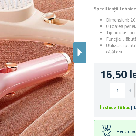
Specificații tehnic
Dimensiuni: 20
Culoarea periei
Tip produs: pe
Funcție: „lăbuț
Utilizare: pent
călătorii
16,50 l
În stoc > 10 buc
| 
Pentru ac