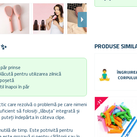
e ✨
PRODUSE SIMIL
 păr prinse
ÎNGRIJIRE
lăcută pentru utilizarea zilnică
CORPULU
n poșetă
il înapoi în păr
-
3
1
ctic care rezolvă o problemă pe care nimeni
%
ficient să folosiți „lăbuța” integrată și
e puteți îndepărta în câteva clipe.
inutilă de timp. Este potrivită pentru
e este grozavă și pentru călătorii sau în