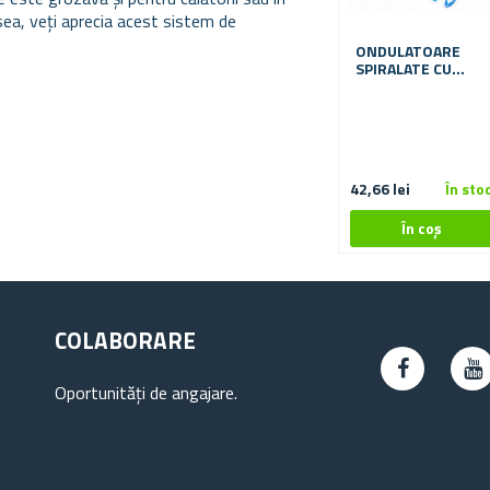
sea, veți aprecia acest sistem de
ONDULATOARE
SPIRALATE CU
CÂRLIG, 50 CM - 20
BUC
42,66 lei
În sto
COLABORARE
Oportunități de angajare.