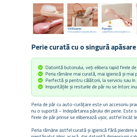
Utilizare:
Funcții:
Pentru pieptănare obișnuită, utilizare acasă și în călătorii
„Lăbuță”/buton pentru îndepărtarea părului de pe perie
Perie curată cu o singură apăsar
Datorită butonului, veți elibera rapid firele de
Peria rămâne mai curată, mai igienică și mai p
Perfectă și pentru călătorii, la serviciu sau î
Impuritățile și resturile de păr nu se întorc inut
Peria de păr cu auto-curățare este un accesoriu pra
nu o suportă – îndepărtarea părului din perie. Este su
firele de păr prinse se eliberează ușor, astfel încât l
Peria rămâne astfel curată și igienică fără pierdere 
pieptănatul zilnic acasă, dar datorită dimensiunii sal