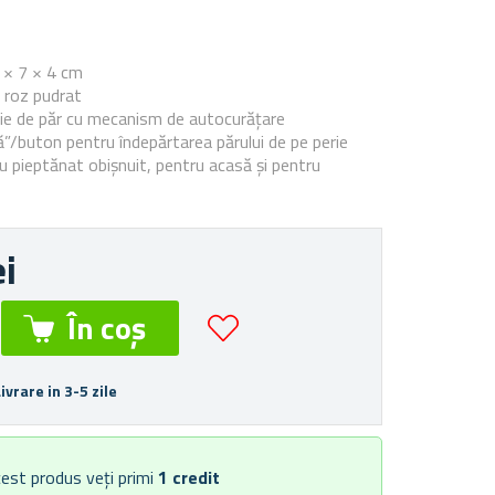
e
 × 7 × 4 cm
: roz pudrat
rie de păr cu mecanism de autocurățare
ă”/buton pentru îndepărtarea părului de pe perie
ru pieptănat obișnuit, pentru acasă și pentru
ei
Livrare in 3-5 zile
est produs veți primi
1
credit