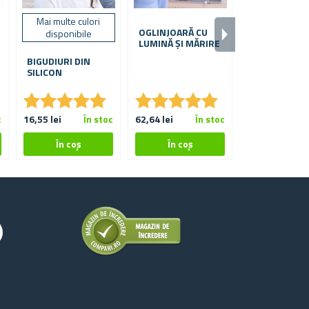
Mai multe culori
OGLINJOARĂ CU
APLICATOR C
disponibile
LUMINĂ ȘI MĂRIRE
PIEPTENE P
VOPSIREA PĂ
BIGUDIURI DIN
ȘI MĂȘTI DE 
SILICON
★
★
★
★
★
★
★
★
★
★
★
★
★
★
★
★
★
★
★
★
★
★
★
★
★
★
c
16,55 lei
În stoc
62,64 lei
În stoc
4,12 lei