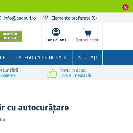
info@cadouri.ro
Elemente preferate
(0)
Coșul
Cont client
0 produselor
RE
CATEGORIA PRINCIPALĂ
NOUTĂȚI
etur fără
Totul în stoc,
robleme
livrare imediată!
ăr cu autocurățare
lui