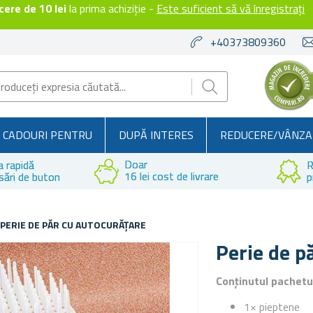
ere de 10 lei
la prima achiziție -
Este suficient să vă înregistrați
+40373809360
CADOURI PENTRU
DUPĂ INTERES
REDUCERE/VÂNZA
Doar
a rapidă
R
16 lei cost de livrare
sări de buton
p
PERIE DE PĂR CU AUTOCURĂȚARE
Perie de p
Conținutul pachetu
1× pieptene