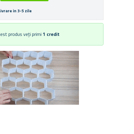
Livrare in 3-5 zile
est produs veți primi
1
credit