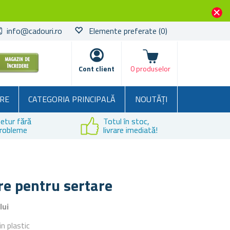
info@cadouri.ro
Elemente preferate
(0)
Coșul
Cont client
0 produselor
RE
CATEGORIA PRINCIPALĂ
NOUTĂȚI
etur fără
Totul în stoc,
robleme
livrare imediată!
e pentru sertare
lui
n plastic