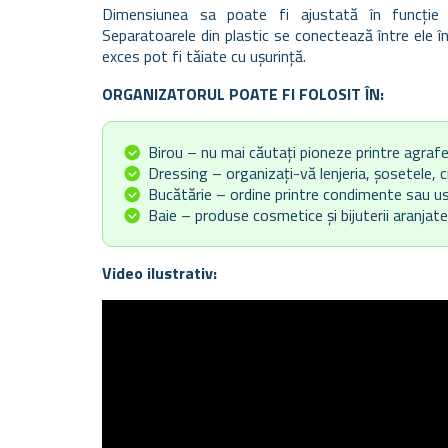
Dimensiunea sa poate fi ajustată în funcție
Separatoarele din plastic se conectează între ele în
exces pot fi tăiate cu ușurință.
ORGANIZATORUL POATE FI FOLOSIT ÎN:
Birou – nu mai căutați pioneze printre agraf
Dressing – organizați-vă lenjeria, șosetele, cr
Bucătărie – ordine printre condimente sau us
Baie – produse cosmetice și bijuterii aranjate
Video ilustrativ: