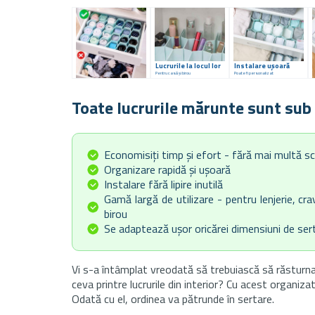
Lucrurile la locul lor
Instalare ușoară
Pentru casă și birou
Poate fi personalizat
Toate lucrurile mărunte sunt su
Economisiți timp și efort - fără mai multă sc
Organizare rapidă și ușoară
Instalare fără lipire inutilă
Gamă largă de utilizare - pentru lenjerie, cr
birou
Se adaptează ușor oricărei dimensiuni de ser
Vi s-a întâmplat vreodată să trebuiască să răsturnaț
ceva printre lucrurile din interior? Cu acest organizat
Odată cu el, ordinea va pătrunde în sertare.