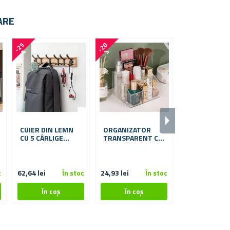
ARE
-5 %
-
2
5
-
2
0
%
%
CUIER DIN LEMN
ORGANIZATOR
UMERAȘ
CU 5 CÂRLIGE
TRANSPARENT CU
EXTENSIBIL
METALICE 50 CM
5
PENTRU
COMPARTIMENTE
ECONOMISIR
SPAȚIULUI ÎN
DULAP
c
62,64 lei
În stoc
24,93 lei
În stoc
De la 5,40 lei