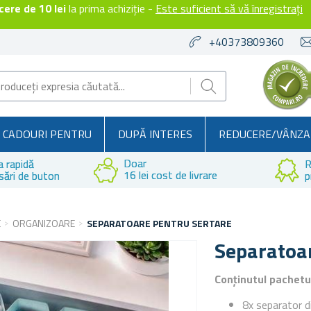
ere de 10 lei
la prima achiziție -
Este suficient să vă înregistrați
+40373809360
CADOURI PENTRU
DUPĂ INTERES
REDUCERE/VÂNZA
Doar
a rapidă
R
16 lei cost de livrare
sări de buton
p
E
ORGANIZOARE
SEPARATOARE PENTRU SERTARE
Separatoar
Conținutul pachetu
8x separator di