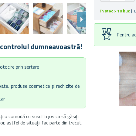
În stoc > 10 buc
| 
Pentru ac
b controlul dumneavoastră!
otocire prin sertare
avate, produse cosmetice și rechizite de
tar
i o comodă cu susul în jos ca să găsiți
or, astfel de situații fac parte din trecut.