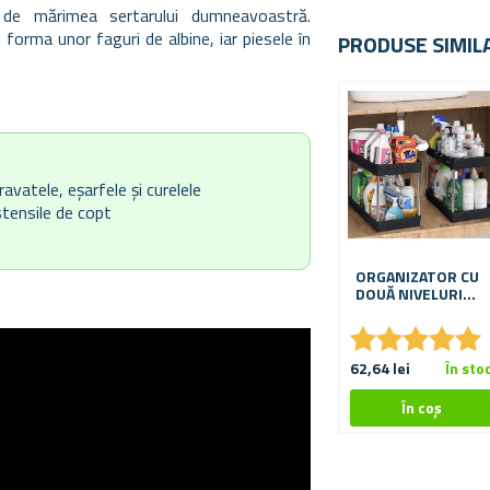
 de mărimea sertarului dumneavoastră.
 forma unor faguri de albine, iar piesele în
PRODUSE SIMIL
e
avatele, eșarfele și curelele
tensile de copt
ORGANIZATOR CU
DOUĂ NIVELURI
SUB CHIUVETĂ
★
★
★
★
★
★
★
★
★
★
62,64 lei
În sto