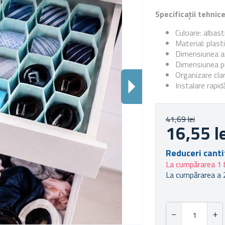
Specificații tehnic
Culoare: albast
Material: plast
Dimensiunea a
Dimensiunea pr
Organizare clar
Instalare rapid
41,69 lei
16,55 l
Reduceri canti
La cumpărarea 1 
La cumpărarea a 