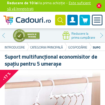
Reducere de 10 lei
la prima achiziție -
Este suficient
să vă înregistrați
0 produselor
Cont client
Reducere la
prima cumpărare
INTRODUCERE
CATEGORIA PRINCIPALĂ
GOSPODĂRIE
SUPORT
Suport multifuncțional economisitor de
spațiu pentru 5 umerașe
-17 %