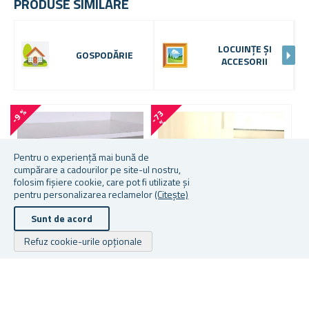
PRODUSE SIMILARE
LOCUINȚE ȘI
GOSPODĂRIE
ACCESORII
-9 %
-
7
3
-
5
0
%
Pentru o experiență mai bună de
cumpărare a cadourilor pe site-ul nostru,
folosim fișiere cookie, care pot fi utilizate și
pentru personalizarea reclamelor
(Citește)
Sunt de acord
Refuz cookie-urile opționale
BARĂ DE EXTENSIE
UMERAȘ ANTIALUNECARE
U
TELESCOPICĂ
M
E
C