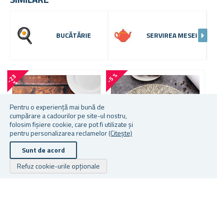
BUCĂTĂRIE
SERVIREA MESEI
-5 %
-
2
3
%
Pentru o experiență mai bună de
cumpărare a cadourilor pe site-ul nostru,
folosim fișiere cookie, care pot fi utilizate și
pentru personalizarea reclamelor
(Citește)
Sunt de acord
Refuz cookie-urile opționale
Mai multe culori disponibile
FAȚĂ DE MASĂ DECORATIVĂ
R
CU MOTIV DE LEMN 61 X 61
F
SETURI DE MASĂ ROTUNDE
CM
RAZE DE SOARE