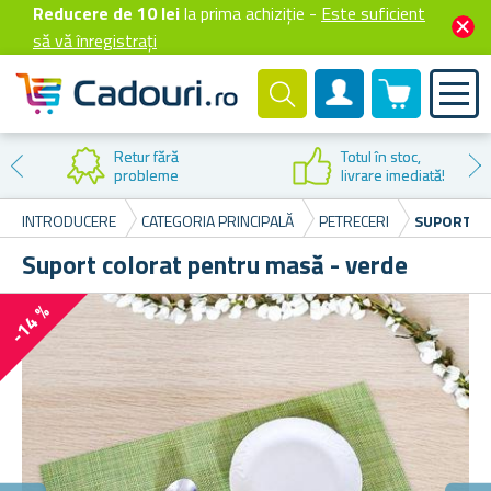
Reducere de 10 lei
la prima achiziție -
Este suficient
să vă înregistrați
0 produselor
Cont client
Retur fără
Totul în stoc,
probleme
livrare imediată!
INTRODUCERE
CATEGORIA PRINCIPALĂ
PETRECERI
SUPORT C
Suport colorat pentru masă - verde
-14 %
E
Și