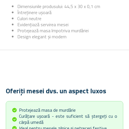
Dimensiunile produsului: 44,5 x 30 x 0,1 cm
Întreținere ușoară
Culori neutre
Evidențiază servirea mesei
Protejează masa împotriva murdăriei
Design elegant și modern
Oferiți mesei dvs. un aspect luxos
Protejează masa de murdărie
Curățare ușoară - este suficient să ștergeți cu o
cârpă umedă
Ideal pentru mesele zilnice și petreceri festive