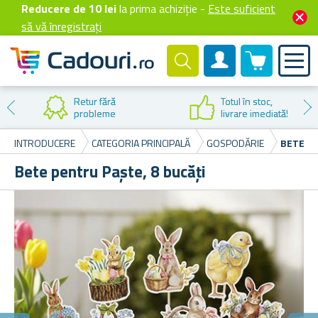
Reducere de 10 lei
la prima achiziție -
Este suficient
să vă înregistrați
0 produselor
Cont client
Retur fără
Totul în stoc,
probleme
livrare imediată!
INTRODUCERE
CATEGORIA PRINCIPALĂ
GOSPODĂRIE
BETE PE
Bete pentru Paște, 8 bucăți