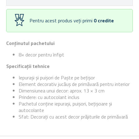
Pentru acest produs veți primi
0
credite
Conținutul pachetului
8× decor pentru înfipt
Specificații tehnice
Iepurași și puișori de Paște pe bețișor
Element decorativ jucăuș de primăvară pentru interior
Dimensiunea unui decor: aprox. 13 × 3 cm
Prindere: cu autocolant inclus
Pachetul conține iepurași, puișori, bețișoare și
autocolante
Sfat: Decorați cu acest decor prăjiturile de primăvară