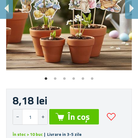
M
Iep
8,18 lei
În stoc > 10 buc
| Livrare in 3-5 zile