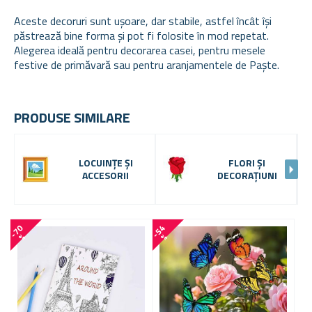
Aceste decoruri sunt ușoare, dar stabile, astfel încât își
păstrează bine forma și pot fi folosite în mod repetat.
Alegerea ideală pentru decorarea casei, pentru mesele
festive de primăvară sau pentru aranjamentele de Paște.
PRODUSE SIMILARE
LOCUINȚE ȘI
FLORI ȘI
ACCESORII
DECORAȚIUNI
-
7
0
-
5
4
-
5
2
%
%