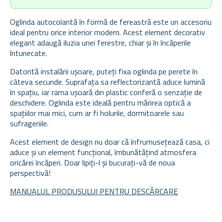
Oglinda autocolantă în formă de fereastră este un accesoriu
ideal pentru orice interior modern. Acest element decorativ
elegant adaugă iluzia unei ferestre, chiar și în încăperile
întunecate.
Datorită instalării ușoare, puteți fixa oglinda pe perete în
câteva secunde. Suprafața sa reflectorizantă aduce lumină
în spațiu, iar rama ușoară din plastic conferă o senzație de
deschidere. Oglinda este ideală pentru mărirea optică a
spațiilor mai mici, cum ar fi holurile, dormitoarele sau
sufrageriile.
Acest element de design nu doar că înfrumusețează casa, ci
aduce și un element funcțional, îmbunătățind atmosfera
oricărei încăperi. Doar lipiți-l și bucurați-vă de noua
perspectivă!
MANUALUL PRODUSULUI PENTRU DESCĂRCARE