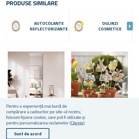
PRODUSE SIMILARE
AUTOCOLANTE
OGLINZI
REFLECTORIZANTE
COSMETICE
-
7
3
Pentru o experiență mai bună de
cumpărare a cadourilor pe site-ul nostru,
folosim fișiere cookie, care pot fi utilizate și
PLĂCI DE OGLINDĂ
BETE PENTRU PAȘTE, 8
A
pentru personalizarea reclamelor
(Citește)
AUTOADEZIVE 20X20 CM, 4
BUCĂȚI
O
BUCĂȚI
B
Sunt de acord