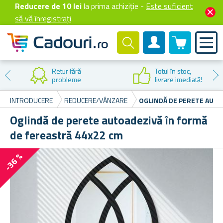
Reducere de 10 lei
la prima achiziție -
Este suficient
să vă înregistrați
0 produselor
Cont client
Reducere la
,
prima cumpă
iată!
INTRODUCERE
REDUCERE/VÂNZARE
OGLINDĂ DE PERETE AUTO
Oglindă de perete autoadezivă în formă
de fereastră 44x22 cm
-36 %