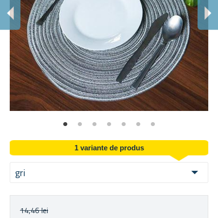
D
Tex
1 variante de produs
gri
14,46 lei