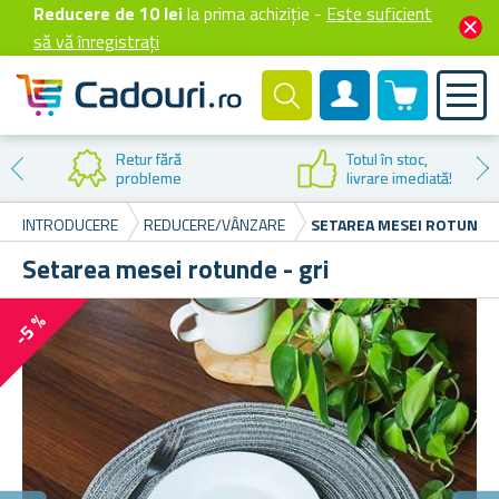
Reducere de 10 lei
la prima achiziție -
Este suficient
să vă înregistrați
0 produselor
Cont client
Retur fără
Totul în stoc,
probleme
livrare imediată!
INTRODUCERE
REDUCERE/VÂNZARE
SETAREA MESEI ROTUNDE 
Setarea mesei rotunde - gri
-5 %