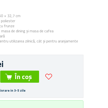
e
60 × 32,7 cm
 poliester
cu frunze
u masa de dining și masa de cafea
oară
entru utilizarea zilnică, cât și pentru aranjamente
ei
Livrare in 3-5 zile