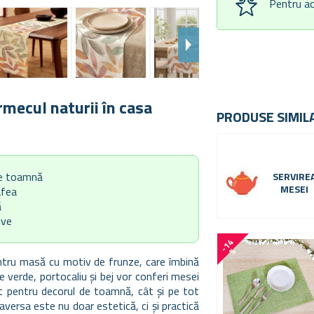
Pentru ac
rmecul naturii în casa
PRODUSE SIMIL
de toamnă
SERVIRE
MESEI
afea
ă
ive
-
1
4
%
entru masă cu motiv de frunze, care îmbină
e verde, portocaliu și bej vor conferi mesei
t pentru decorul de toamnă, cât și pe tot
raversa este nu doar estetică, ci și practică