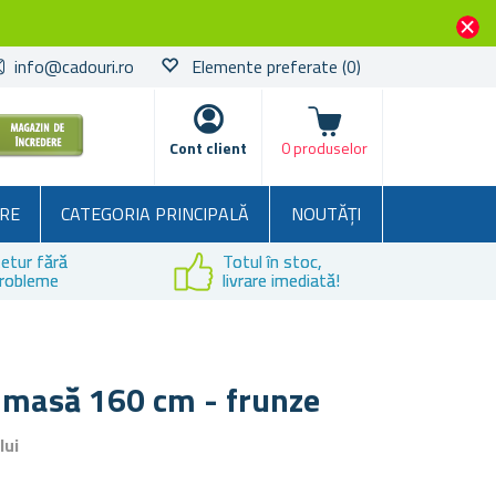
info@cadouri.ro
Elemente preferate
(0)
Coșul
Cont client
0 produselor
RE
CATEGORIA PRINCIPALĂ
NOUTĂȚI
etur fără
Totul în stoc,
robleme
livrare imediată!
 masă 160 cm - frunze
lui