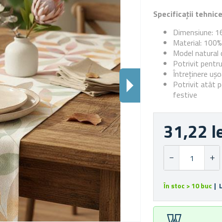
Specificații tehnic
Dimensiune: 1
Material: 100%
Model natural 
Potrivit pentr
Întreținere uș
Potrivit atât p
festive
31,22 l
În stoc > 10 buc
| 