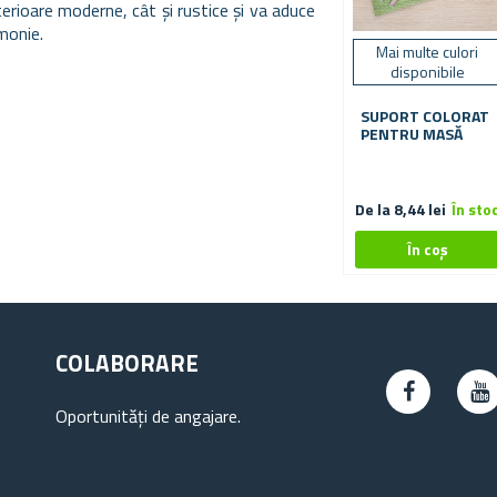
terioare moderne, cât și rustice și va aduce
monie.
Mai multe culori
disponibile
SUPORT COLORAT
PENTRU MASĂ
De la 8,44 lei
În sto
COLABORARE
Oportunități de angajare.