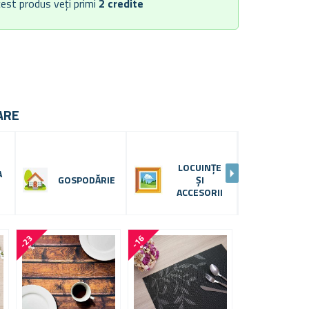
est produs veți primi
2
credite
ARE
LOCUINȚE
A
GOSPODĂRIE
ȘI
BUC
ACCESORII
-
2
3
-
1
6
-
2
6
%
%
%