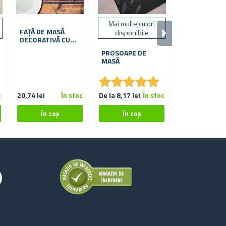
Mai multe culori
Mai multe vari
FAȚĂ DE MASĂ
disponibile
alegere
DECORATIVĂ CU
MOTIV DE LEMN
PROSOAPE DE
SUPORT DE 
61 X 61 CM
MASĂ
PISICĂ
★
★
★
★
★
★
★
★
★
★
c
20,74 lei
În stoc
De la 8,17 lei
În stoc
De la 10,62 lei