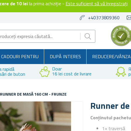
ere de 10 lei
la prima achiziție -
Este suficient să vă înregistrați
+40373809360
CADOURI PENTRU
DUPĂ INTERES
REDUCERE/VÂNZA
Doar
a rapidă
R
16 lei cost de livrare
sări de buton
p
RUNNER DE MASĂ 160 CM - FRUNZE
Runner de
Conținutul pachetu
1× traversă