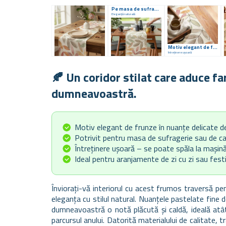
Pe masa de sufragerie sau de conferință
Eleganță naturală
Motiv elegant de frunze
Întreținere ușoară
🍂 Un coridor stilat care aduce fa
dumneavoastră.
Motiv elegant de frunze în nuanțe delicate 
Potrivit pentru masa de sufragerie sau de c
Întreținere ușoară – se poate spăla la mașin
Ideal pentru aranjamente de zi cu zi sau fest
Înviorați-vă interiorul cu acest frumos traversă p
eleganța cu stilul natural. Nuanțele pastelate fine d
dumneavoastră o notă plăcută și caldă, ideală atâ
parcursul anului. Datorită materialului de calitate, t