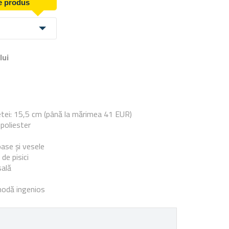
de produs
lui
e
tei: 15,5 cm (până la mărimea 41 EUR)
poliester
ase și vesele
 de pisici
sală
t
modă ingenios