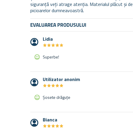
siguranță veți atrage atenția. Materialul plăcut și d
picioarelor dumneavoastră.
EVALUAREA PRODUSULUI
Lidia
★
★
★
★
★
★
★
★
★
★
Superbe!
Utilizator anonim
★
★
★
★
★
★
★
★
★
★
Șosete drăguțe
Bianca
★
★
★
★
★
★
★
★
★
★