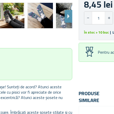
8,45 lei
În stoc > 10 buc
| 
Pentru ac
ălașe! Sunteți de acord? Atunci aceste
 cu pisici vor fi apreciate de orice
PRODUSE
a excentrică? Atunci aceste șosete nu
SIMILARE
toare. Îmbrăcați aceste șosete stilate și cu