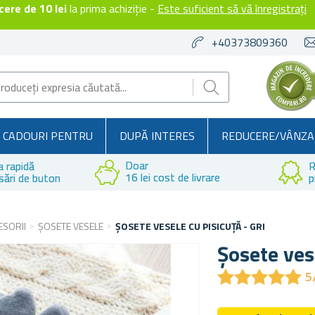
ere de 10 lei
la prima achiziție -
Este suficient să vă înregistrați
+40373809360
CADOURI PENTRU
DUPĂ INTERES
REDUCERE/VÂNZA
Doar
a rapidă
R
16 lei cost de livrare
sări de buton
p
ESORII
ȘOSETE VESELE
ȘOSETE VESELE CU PISICUȚĂ - GRI
Șosete vese
★
★
★
★
★
★
★
★
★
★
5