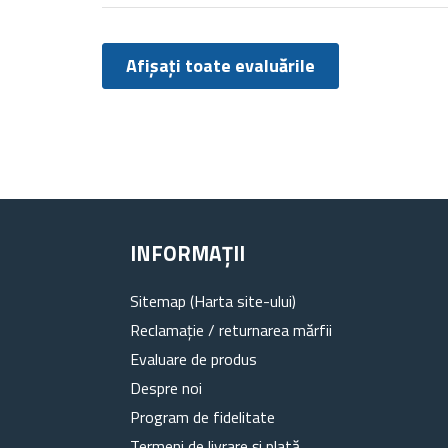
Afișați toate evaluările
INFORMAȚII
Sitemap (Harta site-ului)
Reclamație / returnarea mărfii
Evaluare de produs
Despre noi
Program de fidelitate
Termeni de livrare și plată