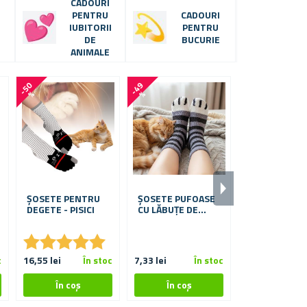
CADOURI
PENTRU
CADOURI
IUBITORII
PENTRU
DE
BUCURIE
ANIMALE
-
5
0
-
4
9
-
6
7
%
%
%
ȘOSETE PENTRU
ȘOSETE PUFOASE
ȘOSETE CU PIS
DEGETE - PISICI
CU LĂBUȚE DE
ALBASTRE
PISICĂ
★
★
★
★
★
★
★
★
★
★
★
★
★
★
★
★
c
16,55 lei
În stoc
7,33 lei
În stoc
8,17 lei