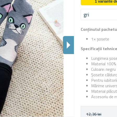
1 variante 
gri
Conținutul pachetu
1× șosete
Specificații tehnic
Lungimea șose
Material 100% 
Culoare: negru
Șosete călduro
Pentru iubitorii
Mărime univer
Material plăcu
Accesoriu de 
12,36 lei