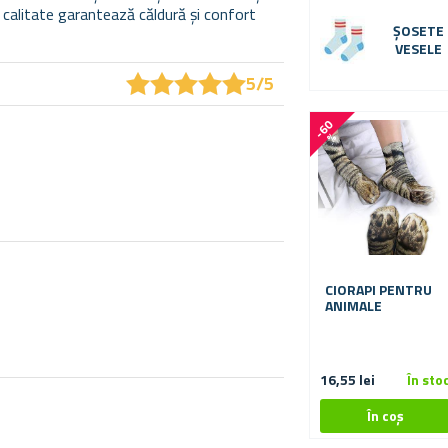
e calitate garantează căldură și confort
ȘOSETE
VESELE
★
★
★
★
★
★
★
★
★
★
5/5
-
6
0
%
CIORAPI PENTRU
ANIMALE
16,55 lei
În sto