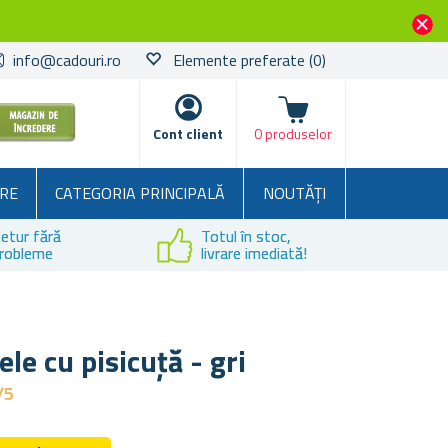
info@cadouri.ro
Elemente preferate
(0)
Coșul
Cont client
0 produselor
RE
CATEGORIA PRINCIPALĂ
NOUTĂȚI
etur fără
Totul în stoc,
robleme
livrare imediată!
le cu pisicuță - gri
/5