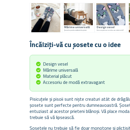
Mărime universală
Design vesel
Șosete pentru iubitorii de pisici
Cine ar putea rezista acestor ochi?
Încălziți-vă cu șosete cu o idee
Design vesel
Mărime universală
Material plăcut
Accesoriu de modă extravagant
Pisicuțele și pisoii sunt niște creaturi atât de drăg
șosete sunt perfecte pentru dumneavoastră. Șosetele
entuziast al acestor prieteni blănoși. Vă place mod
trebuie să vă lipsească.
Șosetele nu trebuie să fie doar monotone și plictisi