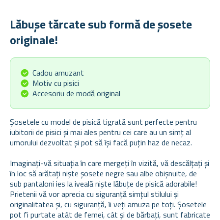
Lăbușe tărcate sub formă de șosete
originale!
Cadou amuzant
Motiv cu pisici
Accesoriu de modă original
Șosetele cu model de pisică tigrată sunt perfecte pentru
iubitorii de pisici și mai ales pentru cei care au un simț al
umorului dezvoltat și pot să își facă puțin haz de necaz.
Imaginați-vă situația în care mergeți în vizită, vă descălțați și
în loc să arătați niște șosete negre sau albe obișnuite, de
sub pantaloni ies la iveală niște lăbuțe de pisică adorabile!
Prietenii vă vor aprecia cu siguranță simțul stilului și
originalitatea și, cu siguranță, îi veți amuza pe toți. Șosetele
pot fi purtate atât de femei, cât și de bărbați, sunt fabricate