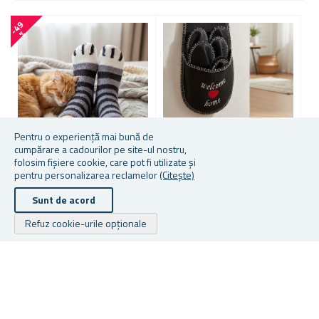
-
4
9
-
5
0
%
Pentru o experiență mai bună de
cumpărare a cadourilor pe site-ul nostru,
folosim fișiere cookie, care pot fi utilizate și
pentru personalizarea reclamelor
(Citește)
ȘOSETE PUFOASE CU
PAPUCI PENTRU OASPEȚI 5
Ș
LĂBUȚE DE PISICĂ
PERECHI
P
Sunt de acord
Refuz cookie-urile opționale
În stoc
În stoc
În
7,33 lei
104,54 lei
16