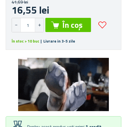
41,69 lei
16,55 lei
În stoc > 10 buc
| Livrare in 3-5 zile
Pentru acest produs veți primi
1
credit