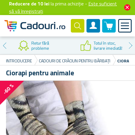
Reducere de 10 lei
la prima achiziție -
Este suficient
să vă înregistrați
0 produselor
Cont client
ră
Totul în stoc,
me
livrare imediată!
INTRODUCERE
CADOURI DE CRĂCIUN PENTRU BĂRBAȚI
CIORAPI
Ciorapi pentru animale
-60 %