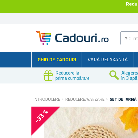
Reduc
GHID DE CADOURI
VARĂ RELAXANTĂ
Reducere la
Alegere
prima cumpărare
în 3 apă
INTRODUCERE
REDUCERE/VÂNZARE
SET DE IARNĂ
-33 %