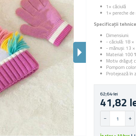
1× căciulă
1× pereche de
Specificații tehnic
Dimensiuni:
- căciulă: 18 
- mănuși: 13 
Material: 100 
Motiv drăguț 
Pompom colora
Protejează în zi
62,64 lei
41,82 l
În stoc > 10 buc
| 