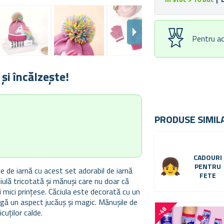
Pentru ac
și încălzește!
PRODUSE SIMIL
CADOURI
PENTRU
 de iarnă cu acest set adorabil de iarnă
FETE
iulă tricotată și mănuși care nu doar că
 mici prințese. Căciula este decorată cu un
gă un aspect jucăuș și magic. Mănușile de
-
4
8
cuților calde.
%