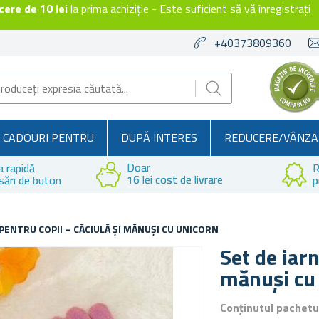
ere de 10 lei
la prima achiziție -
Este suficient să vă înregistrați
+40373809360
CADOURI PENTRU
DUPĂ INTERES
REDUCERE/VÂNZA
Doar
a rapidă
R
16 lei cost de livrare
sări de buton
p
 PENTRU COPII – CĂCIULĂ ȘI MĂNUȘI CU UNICORN
Set de iarn
mănuși cu
Conținutul pachetu