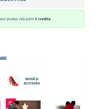
est produs veți primi
3
credite
ARE
MODĂ ȘI
ACCESORII
-
3
3
-
3
1
%
%