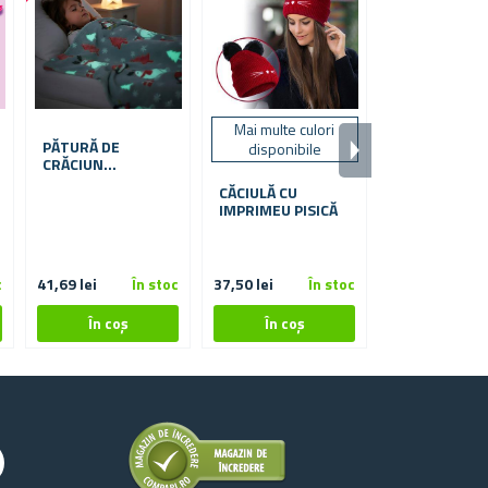
Mai multe culori
Mai multe cu
PĂTURĂ DE
disponibile
disponibi
CRĂCIUN
LUMINATĂ
CĂCIULĂ CU
ȘOSETE VES
IMPRIMEU PISICĂ
CU PISICUȚĂ
★
★
★
★
★
★
c
41,69 lei
În stoc
37,50 lei
În stoc
8,45 lei