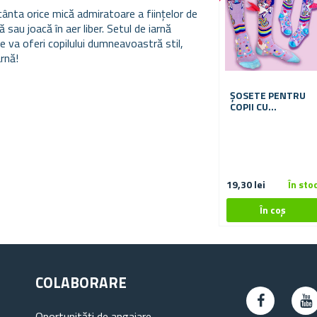
cânta orice mică admiratoare a ființelor de
 sau joacă în aer liber. Setul de iarnă
e va oferi copilului dumneavoastră stil,
arnă!
ȘOSETE PENTRU
COPII CU
UNICORNI
19,30 lei
În sto
COLABORARE
Oportunități de angajare.