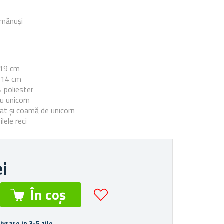
 mănuși
e
× 19 cm
× 14 cm
% poliester
cu unicorn
t și coamă de unicorn
lele reci
ei
Livrare in 3-5 zile