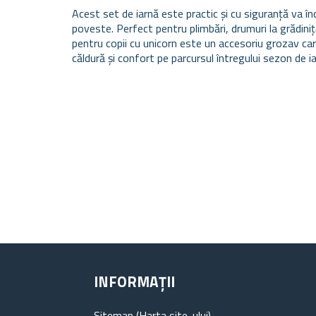
Acest set de iarnă este practic și cu siguranță va în
poveste. Perfect pentru plimbări, drumuri la grădiniță
pentru copii cu unicorn este un accesoriu grozav car
căldură și confort pe parcursul întregului sezon de i
INFORMAȚII
Sitemap (Harta site-ului)