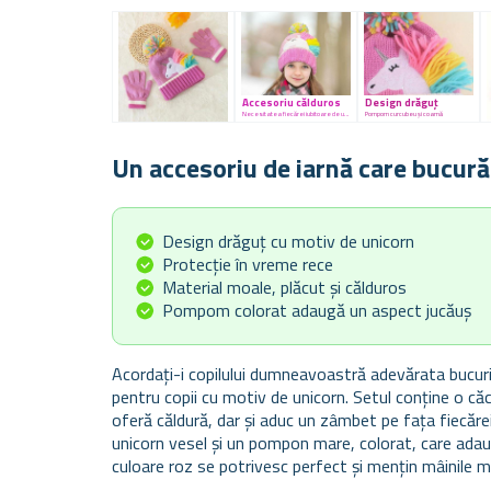
Accesoriu călduros
Design drăguț
Necesitatea fiecărei iubitoare de unicorni
Pompom curcubeu și coamă
Un accesoriu de iarnă care bucură 
Design drăguț cu motiv de unicorn
Protecție în vreme rece
Material moale, plăcut și călduros
Pompom colorat adaugă un aspect jucăuș
Acordați-i copilului dumneavoastră adevărata bucurie
pentru copii cu motiv de unicorn. Setul conține o căc
oferă căldură, dar și aduc un zâmbet pe fața fiecărei
unicorn vesel și un pompon mare, colorat, care adau
culoare roz se potrivesc perfect și mențin mâinile mi