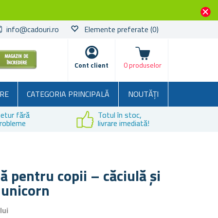
info@cadouri.ro
Elemente preferate
(0)
Coșul
Cont client
0 produselor
RE
CATEGORIA PRINCIPALĂ
NOUTĂȚI
etur fără
Totul în stoc,
robleme
livrare imediată!
ă pentru copii – căciulă și
 unicorn
lui