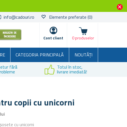
info@cadouri.ro
Elemente preferate
(0)
Coșul
Cont client
0 produselor
RE
CATEGORIA PRINCIPALĂ
NOUTĂȚI
etur fără
Totul în stoc,
robleme
livrare imediată!
tru copii cu unicorni
lui
șosete cu unicorni