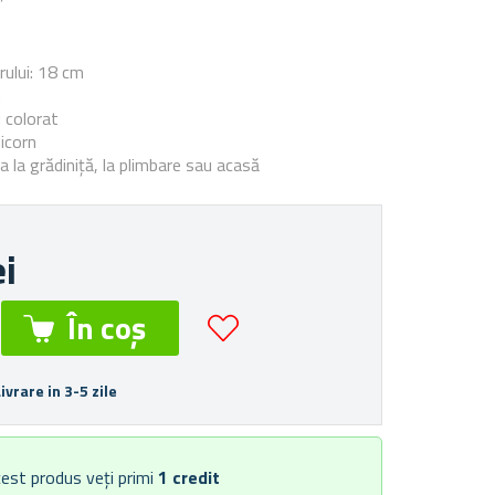
e
rului: 18 cm
t
i colorat
icorn
 la grădiniță, la plimbare sau acasă
ei
Livrare in 3-5 zile
est produs veți primi
1
credit