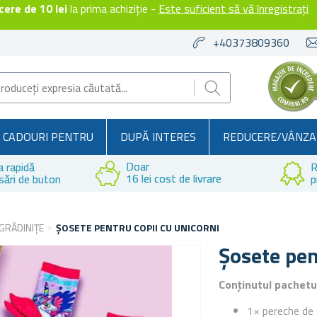
ere de 10 lei
la prima achiziție -
Este suficient să vă înregistrați
+40373809360
CADOURI PENTRU
DUPĂ INTERES
REDUCERE/VÂNZA
Doar
a rapidă
R
16 lei cost de livrare
sări de buton
p
GRĂDINIȚE
ȘOSETE PENTRU COPII CU UNICORNI
Șosete pen
Conținutul pachetu
1× pereche de 