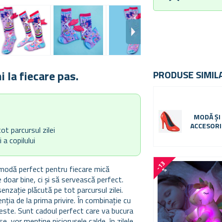
i la fiecare pas.
PRODUSE SIMIL
MODĂ ȘI
ACCESORI
ot parcursul zilei
 a copilului
-
1
3
 modă perfect pentru fiecare mică
%
 doar bine, ci și să servească perfect.
enzație plăcută pe tot parcursul zilei.
ția de la prima privire. În combinație cu
oveste. Sunt cadoul perfect care va bucura
se, vor menține piciorușele calde, în zilele