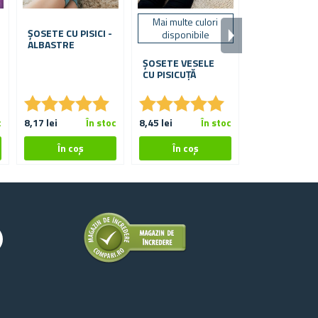
Mai multe culori
Mai multe vari
ȘOSETE CU PISICI -
disponibile
alegere
ALBASTRE
ȘOSETE VESELE
RUCSAC PEN
CU PISICUȚĂ
COPII CU PLU
DETAȘABIL
★
★
★
★
★
★
★
★
★
★
★
★
★
★
★
★
★
★
★
★
c
8,17 lei
În stoc
8,45 lei
În stoc
52,17 lei