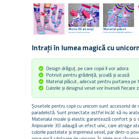
Motiv 3D de aripi
Material plăcut
Șosete cu motiv de unicorn
Pentru purtat la grădiniță, la plimbare sau acasă
Intrați în lumea magică cu unicorn
Design drăguț, pe care copiii îl vor adora
Potrivit pentru grădiniță, școală și acasă
Material plăcut, adecvat pentru purtarea pe t
Culorile și designul vesel vor înveseli fiecare zi
Șosetele pentru copii cu unicorn sunt accesoriul de
paradelistă. Sunt proiectate astfel încât să nu arate
Materialul moale și elastic garantează confort și o s
Aripioarele 3D adaugă un efect unic, care atrage aten
culorile pastelate și imprimeul vesel, par dintr-o p
orice mică iubitoare de unicorni. În zilele mai răcoroa