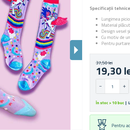
Specificații tehnic
Lungimea picio
Material plăcu
Design vesel ș
Cu motiv de un
Pentru purtarea
37,50 lei
19,30 l
În stoc > 10 buc
| 
Pentru ac