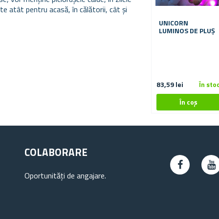
 atât pentru acasă, în călătorii, cât și
UNICORN
LUMINOS DE PLUȘ
83,59 lei
În sto
COLABORARE
Oportunități de angajare.