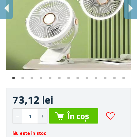
V
Pri
73,12 lei
Nu este în stoc