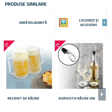
PRODUSE SIMILARE
LOCUINȚE ȘI
VARĂ RELAXANTĂ
ACCESORII
-
3
3
-
5
4
-
6
5
%
%
RECIPIET DE RĂCIRE
DISPOZITIV RĂCIRE VIN
P