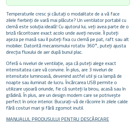
Temperaturile cresc și căutați o modalitate de a vă face
zilele fierbinți de vară mai plăcute? Un ventilator portabil cu
clemă este soluția ideală! Cu ajutorul lui, veți avea parte de o
briză răcoritoare exact acolo unde aveți nevoie. Îl puteți
așeza pe masă sau îl puteți fixa cu clemă pe pat, raft sau alt
mobilier. Datorită mecanismului rotativ 360°, puteți ajusta
direcția fluxului de aer după bunul plac.
Oferă 4 niveluri de ventilație, așa că puteți alege exact
intensitatea care vă convine. În plus, are 3 niveluri de
intensitate luminoasă, devenind astfel util și ca lampă de
noapte sau iluminat de lucru. Încărcarea USB permite o
utilizare ușoară oriunde, fie că sunteți la birou, acasă sau în
grădină. În plus, are un design modern care se potrivește
perfect în orice interior. Bucurați-vă de răcorire în zilele calde
fără costuri mari și fără zgomot inutil.
MANUALUL PRODUSULUI PENTRU DESCĂRCARE