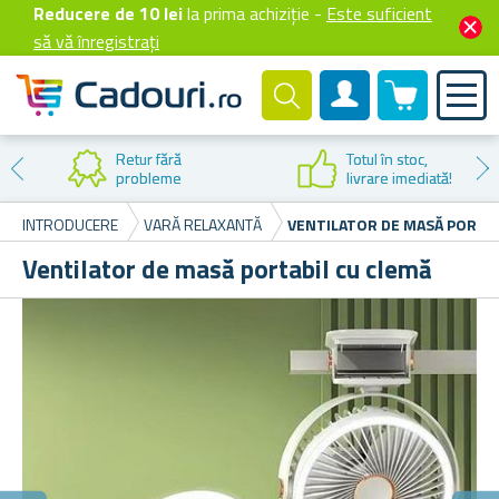
Reducere de 10 lei
la prima achiziție -
Este suficient
să vă înregistrați
0 produselor
Cont client
Retur fără
Totul în stoc,
probleme
livrare imediată!
INTRODUCERE
VARĂ RELAXANTĂ
VENTILATOR DE MASĂ PORTAB
Ventilator de masă portabil cu clemă