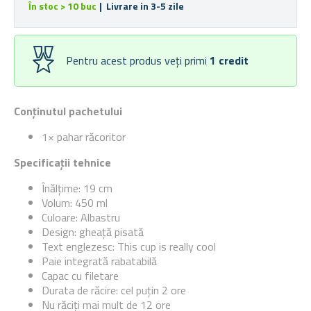
În stoc > 10 buc
| Livrare in 3-5 zile
Pentru acest produs veți primi
1
credit
Conținutul pachetului
1× pahar răcoritor
Specificații tehnice
Înălțime: 19 cm
Volum: 450 ml
Culoare: Albastru
Design: gheață pisată
Text englezesc: This cup is really cool
Paie integrată rabatabilă
Capac cu filetare
Durata de răcire: cel puțin 2 ore
Nu răciți mai mult de 12 ore