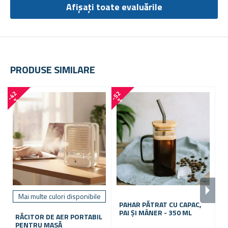
Afișați toate evaluările
PRODUSE SIMILARE
-
4
2
-
5
2
-
1
0
%
%
Mai multe culori disponibile
PAHAR PĂTRAT CU CAPAC,
C
PAI ȘI MÂNER - 350 ML
F
RĂCITOR DE AER PORTABIL
PENTRU MASĂ