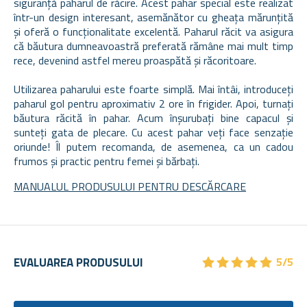
siguranță paharul de răcire. Acest pahar special este realizat
într-un design interesant, asemănător cu gheața mărunțită
și oferă o funcționalitate excelentă. Paharul răcit va asigura
că băutura dumneavoastră preferată rămâne mai mult timp
rece, devenind astfel mereu proaspătă și răcoritoare.
Utilizarea paharului este foarte simplă. Mai întâi, introduceți
paharul gol pentru aproximativ 2 ore în frigider. Apoi, turnați
băutura răcită în pahar. Acum înșurubați bine capacul și
sunteți gata de plecare. Cu acest pahar veți face senzație
oriunde! Îl putem recomanda, de asemenea, ca un cadou
frumos și practic pentru femei și bărbați.
MANUALUL PRODUSULUI PENTRU DESCĂRCARE
★
★
★
★
★
★
★
★
★
★
EVALUAREA PRODUSULUI
5/5