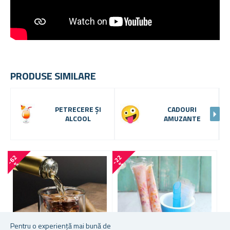
PRODUSE SIMILARE
PETRECERE ȘI
CADOURI
ALCOOL
AMUZANTE
-
6
2
-
2
2
-
1
7
%
%
Pentru o experiență mai bună de