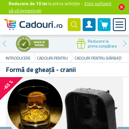
Reducere de 10 lei
la prima achiziție -
Este suficient
să vă înregistrați
0 produselor
Cont client
Reducere la
prima cumpărare
INTRODUCERE
CADOURI PENTRU
CADOURI PENTRU BĂRBAȚI
Formă de gheață - cranii
-65 %