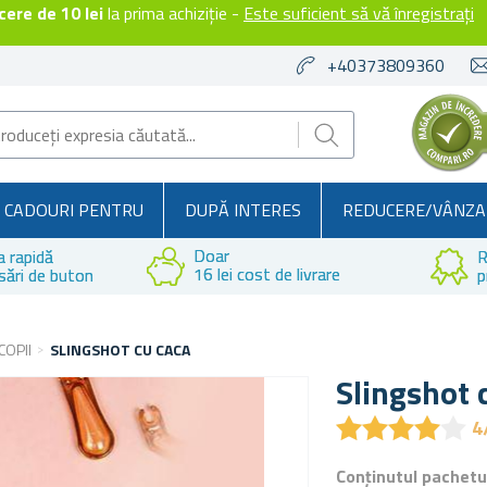
ere de 10 lei
la prima achiziție -
Este suficient să vă înregistrați
+40373809360
CADOURI PENTRU
DUPĂ INTERES
REDUCERE/VÂNZA
Doar
a rapidă
R
16 lei cost de livrare
sări de buton
p
COPII
SLINGSHOT CU CACA
Slingshot 
★
★
★
★
★
★
★
★
★
★
4
Conținutul pachetu