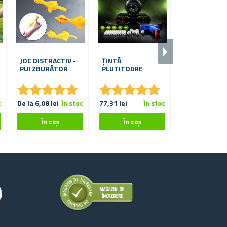
JOC DISTRACTIV -
ȚINTĂ
JOC DE LEMN
PUI ZBURĂTOR
PLUTITOARE
PENTRU COPII
CROCHET
★
★
★
★
★
★
★
★
★
★
★
★
★
★
★
★
★
★
★
★
★
★
★
★
★
★
c
De la 6,08 lei
În stoc
77,31 lei
În stoc
68,38 lei