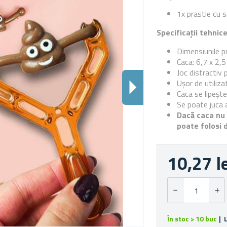
1x prastie cu
Specificații tehnic
Dimensiunile pr
Caca: 6,7 x 2,5
Joc distractiv 
Ușor de utiliza
Caca se lipeșt
Se poate juca at
Dacă caca nu m
poate folosi 
10,27 l
În stoc > 10 buc
| 