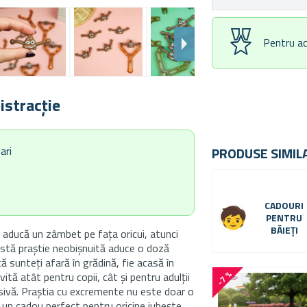
Pentru ac
istracție
ari
PRODUSE SIMIL
CADOURI
PENTRU
BĂIEȚI
ă aducă un zâmbet pe fața oricui, atunci
astă praștie neobișnuită aduce o doză
 că sunteți afară în grădină, fie acasă în
-7 %
vită atât pentru copii, cât și pentru adulții
sivă. Praștia cu excremente nu este doar o
 un cadou perfect pentru oricine iubește