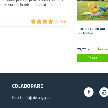
 un succes în orice activitate de
★
★
★
★
★
★
★
★
★
★
4/5
JOC CU ARUNCARE
DE DISC
ZBURĂTOR
75,77 lei
În sto
COLABORARE
Oportunități de angajare.