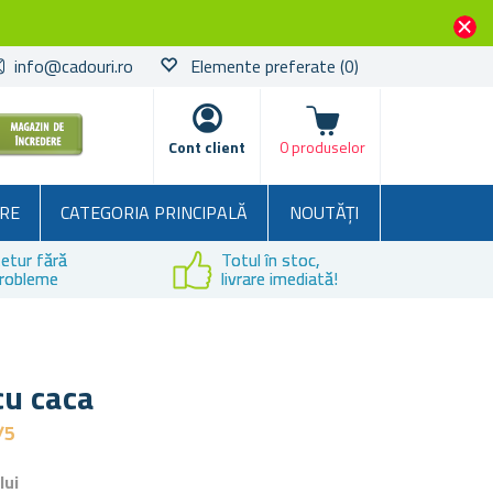
info@cadouri.ro
Elemente preferate
(0)
Coșul
Cont client
0 produselor
RE
CATEGORIA PRINCIPALĂ
NOUTĂȚI
etur fără
Totul în stoc,
robleme
livrare imediată!
cu caca
/5
lui