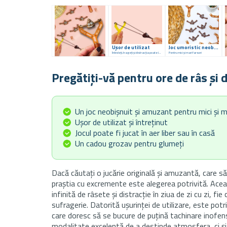
Ușor de utilizat
Joc umoristic neobișnuit
Întindeți, trageți și distracția poate începe!
Pentru mici și mari farsori
Pregătiți-vă pentru ore de râs și d
Un joc neobișnuit și amuzant pentru mici și m
Ușor de utilizat și întreținut
Jocul poate fi jucat în aer liber sau în casă
Un cadou grozav pentru glumeți
Dacă căutați o jucărie originală și amuzantă, care s
praștia cu excremente este alegerea potrivită. Ace
infinită de râsete și distracție în ziua de zi cu zi, fie
sufragerie. Datorită ușurinței de utilizare, este potri
care doresc să se bucure de puțină tachinare inofen
modalitate excelentă de a destinde atmosfera, ci și