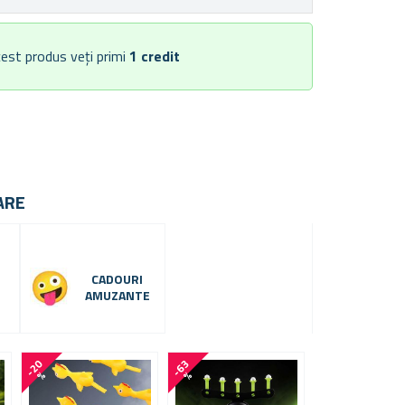
est produs veți primi
1
credit
ARE
CADOURI
AMUZANTE
-
2
0
-
6
3
-
4
0
%
%
%