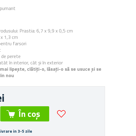
 spumant
e
odusului: Prastia: 6,7 x 9,9 x 0,5 cm
 x 1,3 cm
pentru farsori
t
e de perete
ât în interior, cât și în exterior
ai lipește, clătiți-o, lăsați-o să se usuce și se
din nou
ei
Livrare in 3-5 zile