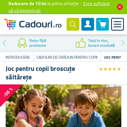
Reducere de 10 lei
la prima achiziție -
Este suficient
să vă înregistrați
0 produselor
Cont client
Retur fără
Totul în stoc,
probleme
livrare imediată!
INTRODUCERE
CADOURI DE CRĂCIUN PENTRU COPII
JOC PENTRU
Joc pentru copii broscuțe
★
★
★
★
★
★
★
★
★
★
săltărețe
-56 %