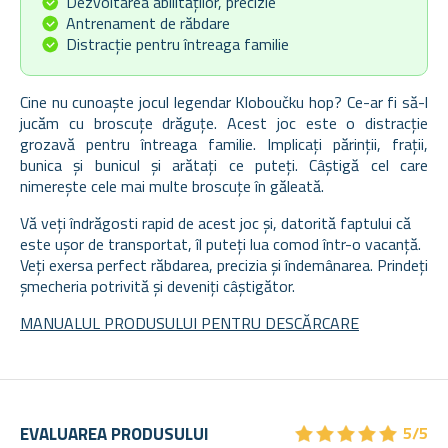
Dezvoltarea abilităților, precizie
Antrenament de răbdare
Distracție pentru întreaga familie
Cine nu cunoaște jocul legendar Kloboučku hop? Ce-ar fi să-l
jucăm cu broscuțe drăguțe. Acest joc este o distracție
grozavă pentru întreaga familie. Implicați părinții, frații,
bunica și bunicul și arătați ce puteți. Câștigă cel care
nimerește cele mai multe broscuțe în găleată.
Vă veți îndrăgosti rapid de acest joc și, datorită faptului că
este ușor de transportat, îl puteți lua comod într-o vacanță.
Veți exersa perfect răbdarea, precizia și îndemânarea. Prindeți
șmecheria potrivită și deveniți câștigător.
MANUALUL PRODUSULUI PENTRU DESCĂRCARE
★
★
★
★
★
★
★
★
★
★
EVALUAREA PRODUSULUI
5/5