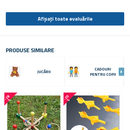
Afișați toate evaluările
PRODUSE SIMILARE
CADOURI
JUCĂRII
PENTRU COPII
-
2
8
-
2
0
-
3
3
%
%