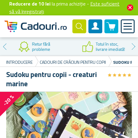
Reducere de 10 lei
la prima achiziție -
Este suficient
să vă înregistrați
0 produselor
Cont client
Retur fără
Totul în stoc,
probleme
livrare imediată!
INTRODUCERE
CADOURI DE CRĂCIUN PENTRU COPII
SUDOKU PEN
Sudoku pentru copii - creaturi
★
★
★
★
★
★
★
★
★
★
marine
-20 %