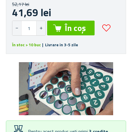
52,17 lei
41,69 lei
În stoc > 10 buc
| Livrare in 3-5 zile
Pentru acest produs veți primi
3
credite