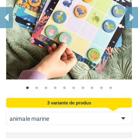
U
Con
3 variante de produs
animale marine