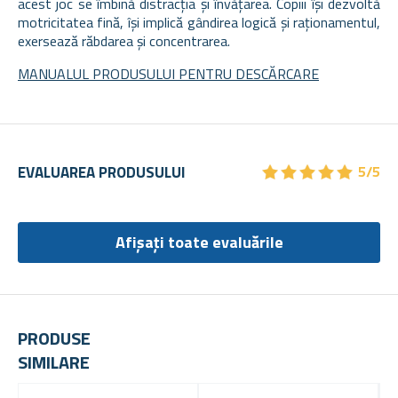
acest joc se îmbină distracția și învățarea. Copiii își dezvoltă
motricitatea fină, își implică gândirea logică și raționamentul,
exersează răbdarea și concentrarea.
MANUALUL PRODUSULUI PENTRU DESCĂRCARE
★
★
★
★
★
★
★
★
★
★
EVALUAREA PRODUSULUI
5/5
Afișați toate evaluările
PRODUSE
SIMILARE