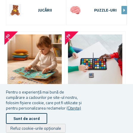
JUCĂRII
PUZZLE-URI
-
6
0
-
3
9
-
2
8
%
%
Pentru o experiență mai bună de
cumpărare a cadourilor pe site-ul nostru,
CARTE EDUCAȚIONALĂ
JOC SOCIAL PENTRU 2 -
J
folosim fișiere cookie, care pot fi utilizate și
SILENȚIOASĂ CU
CUBUL RUBIK
I
pentru personalizarea reclamelor
(Citește)
ANIMĂLUȚE ȘI PRINDERI CU
ARICI PENTRU
Sunt de acord
DEZVOLTAREA
MOTRICITĂȚII
Refuz cookie-urile opționale