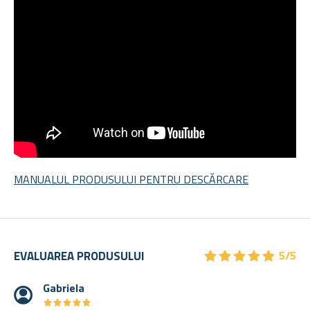
MANUALUL PRODUSULUI PENTRU DESCĂRCARE
★
★
★
★
★
★
★
★
★
★
EVALUAREA PRODUSULUI
5/5
Gabriela
★
★
★
★
★
★
★
★
★
★