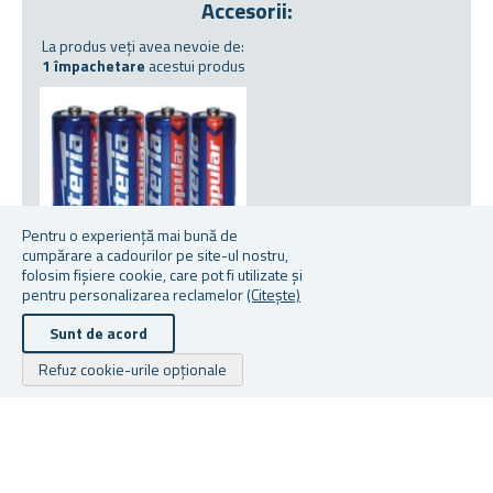
Accesorii:
La produs veți avea nevoie de:
1 împachetare
acestui produs
Pentru o experiență mai bună de
cumpărare a cadourilor pe site-ul nostru,
folosim fișiere cookie, care pot fi utilizate și
pentru personalizarea reclamelor
(Citește)
ACUMULATOR AA 4 BUC
Sunt de acord
★
★
★
★
★
★
★
★
★
★
Refuz cookie-urile opționale
În stoc
De la 4,99 lei