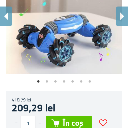
C
Bin
418,79 lei
209,29 lei