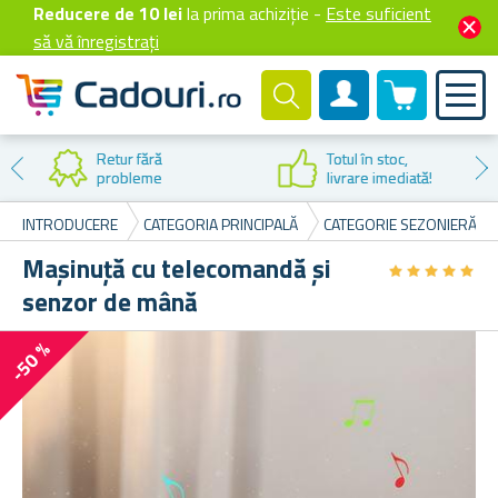
Reducere de 10 lei
la prima achiziție -
Este suficient
să vă înregistrați
0 produselor
Cont client
Reducere la
prima cumpărare
INTRODUCERE
CATEGORIA PRINCIPALĂ
CATEGORIE SEZONIERĂ
Mașinuță cu telecomandă și
★
★
★
★
★
★
★
★
★
★
senzor de mână
-50 %