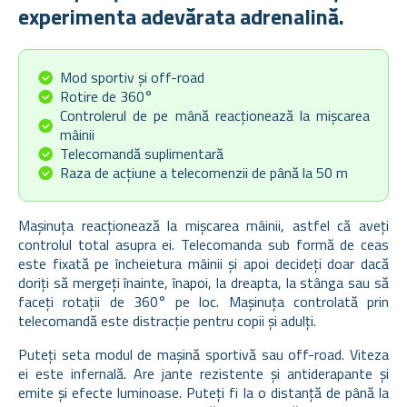
experimenta adevărata adrenalină.
Mod sportiv și off-road
Rotire de 360°
Controlerul de pe mână reacționează la mișcarea
mâinii
Telecomandă suplimentară
Raza de acțiune a telecomenzii de până la 50 m
Mașinuța reacționează la mișcarea mâinii, astfel că aveți
controlul total asupra ei. Telecomanda sub formă de ceas
este fixată pe încheietura mâinii și apoi decideți doar dacă
doriți să mergeți înainte, înapoi, la dreapta, la stânga sau să
faceți rotații de 360° pe loc. Mașinuța controlată prin
telecomandă este distracție pentru copii și adulți.
Puteți seta modul de mașină sportivă sau off-road. Viteza
ei este infernală. Are jante rezistente și antiderapante și
emite și efecte luminoase. Puteți fi la o distanță de până la