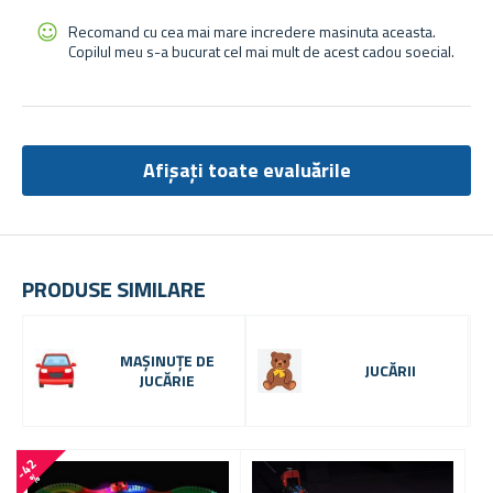
Recomand cu cea mai mare incredere masinuta aceasta.
Copilul meu s-a bucurat cel mai mult de acest cadou soecial.
Afișați toate evaluările
PRODUSE SIMILARE
MAȘINUȚE DE
JUCĂRII
JUCĂRIE
-9 
-
4
2
%