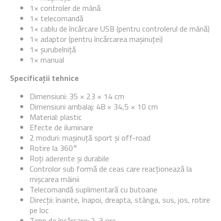
1× controler de mână
1× telecomandă
1× cablu de încărcare USB (pentru controlerul de mână)
1× adaptor (pentru încărcarea mașinuței)
1× șurubelniță
1× manual
Specificații tehnice
Dimensiuni: 35 × 23 × 14 cm
Dimensiuni ambalaj: 48 × 34,5 × 10 cm
Material: plastic
Efecte de iluminare
2 moduri: mașinuță sport și off-road
Rotire la 360°
Roți aderente și durabile
Controlor sub formă de ceas care reacționează la
mișcarea mâinii
Telecomandă suplimentară cu butoane
Direcții: înainte, înapoi, dreapta, stânga, sus, jos, rotire
pe loc
Timp de încărcare: 2-3 ore