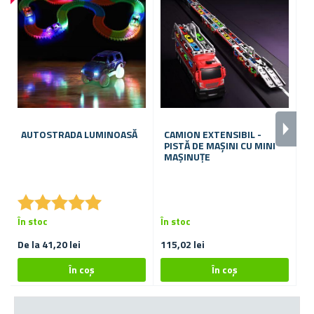
AUTOSTRADA LUMINOASĂ
CAMION EXTENSIBIL -
S
PISTĂ DE MAȘINI CU MINI
P
MAȘINUȚE
★
★
★
★
★
★
★
★
★
★
În stoc
În stoc
În
De la 41,20 lei
115,02 lei
15