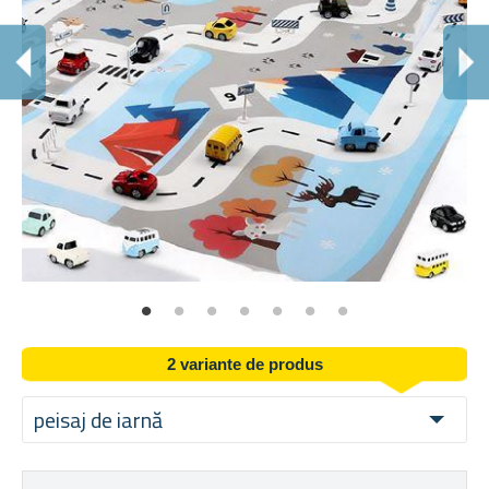
S
Cop
2 variante de produs
peisaj de iarnă