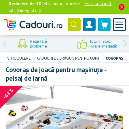
Reducere de 10 lei
la prima achiziție -
Este suficient
să vă înregistrați
0 produselor
Cont client
ră
Totul în stoc,
me
livrare imediată!
INTRODUCERE
CADOURI DE CRĂCIUN PENTRU COPII
COVORAȘ DE 
Covoraș de joacă pentru mașinuțe -
peisaj de iarnă
-63 %