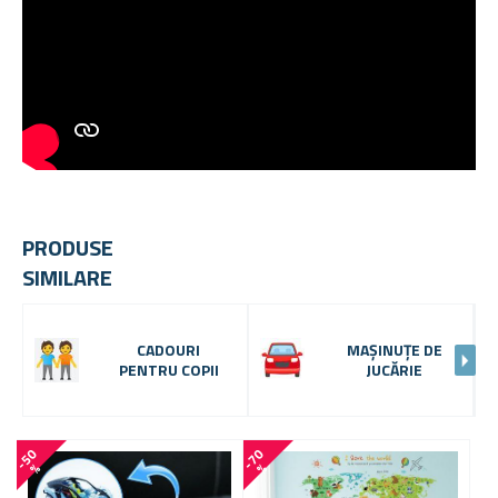
PRODUSE
SIMILARE
CADOURI
MAȘINUȚE DE
PENTRU COPII
JUCĂRIE
-
5
0
-
7
0
-
6
0
%
%