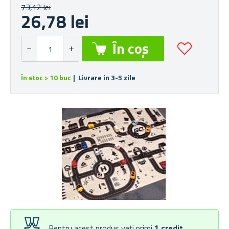
73,12 lei
26,78 lei
În stoc > 10 buc
| Livrare in 3-5 zile
Pentru acest produs veți primi
1
credit