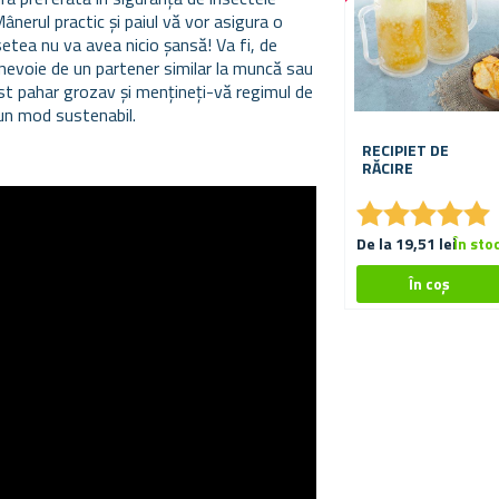
Mânerul practic și paiul vă vor asigura o
 setea nu va avea nicio șansă! Va fi, de
nevoie de un partener similar la muncă sau
est pahar grozav și mențineți-vă regimul de
tr-un mod sustenabil.
RECIPIET DE
RĂCIRE
★
★
★
★
★
★
★
★
★
★
De la 19,51 lei
În sto