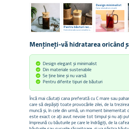
Design minimalist
Pahar stilat pătrat cu toartă
Pentru băuturi reci și calde
Pentru limonadă, sucuri, smoothie sau cafea
Mențineți-vă hidratarea oricând ș
Design elegant și minimalist
Din materiale sustenabile
Se ține bine și nu varsă
Pentru diferite tipuri de băuturi
Încă mai căutați cana preferată cu C mare sau paharu
care să depășiți toate provocările zilei, de la trezir
muncă și, în cele din urmă, un moment binemeritat 
este exact ce ați avut nevoie tot timpul și nu ați put
împreună cu băuturile pe care le îndrăgiți, de la caf
băuturile sau sucurile răcoritoare, și va păstra băut