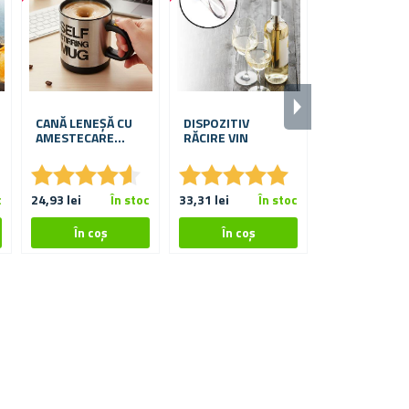
CANĂ LENEȘĂ CU
DISPOZITIV
PAHAR CRAN
AMESTECARE
RĂCIRE VIN
AUTOMATĂ
★
★
★
★
★
★
★
★
★
★
★
★
★
★
★
★
★
★
★
★
★
★
★
★
★
★
c
24,93 lei
În stoc
33,31 lei
În stoc
De la 8,87 lei