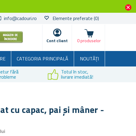
info@cadouri.ro
Elemente preferate
(0)
Coșul
Cont client
0 produselor
RE
CATEGORIA PRINCIPALĂ
NOUTĂȚI
etur fără
Totul în stoc,
robleme
livrare imediată!
at cu capac, pai și mâner -
lui