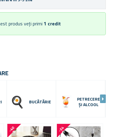
est produs veți primi
1
credit
ARE
PETRECERE
SER
I
BUCĂTĂRIE
ȘI ALCOOL
M
-
4
0
-
5
4
-
6
2
%
%
%