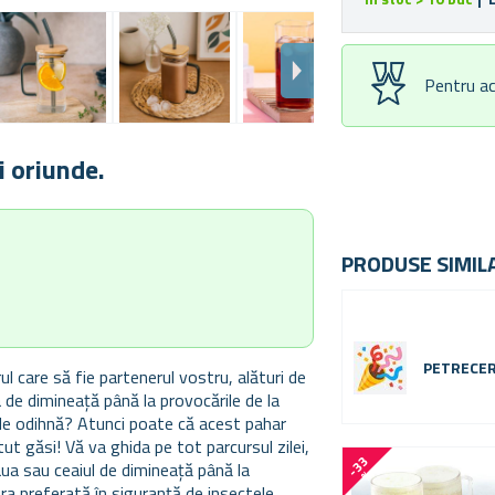
Pentru ac
i oriunde.
PRODUSE SIMIL
PETRECER
l care să fie partenerul vostru, alături de
ea de dimineață până la provocările de la
de odihnă? Atunci poate că acest pahar
ut găsi! Vă va ghida pe tot parcursul zilei,
-
3
3
eaua sau ceaiul de dimineață până la
%
ura preferată în siguranță de insectele