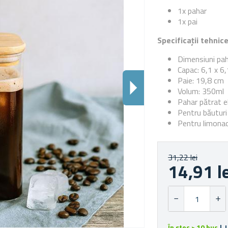
1x pahar
1x pai
Specificații tehnic
Dimensiuni pah
Capac: 6,1 x 6
Paie: 19,8 cm
Volum: 350ml
Pahar pătrat 
Pentru băuturi 
Pentru limonad
31,22 lei
14,91 l
În stoc > 10 buc
| 