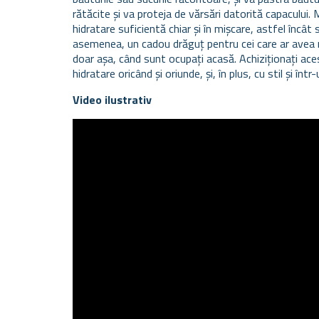
rătăcite și va proteja de vărsări datorită capacului. 
hidratare suficientă chiar și în mișcare, astfel încât
asemenea, un cadou drăguț pentru cei care ar avea 
doar așa, când sunt ocupați acasă. Achiziționați ac
hidratare oricând și oriunde, și, în plus, cu stil și în
Video ilustrativ