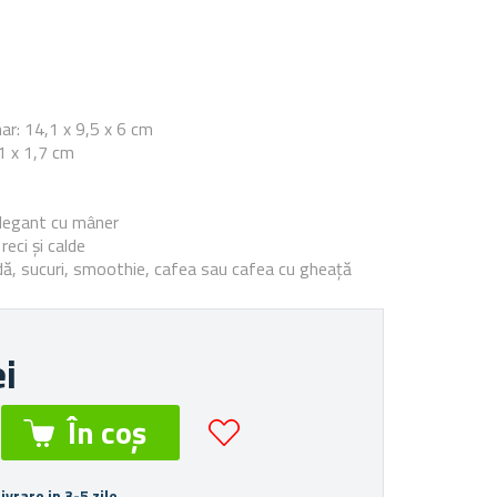
e
ar: 14,1 x 9,5 x 6 cm
,1 x 1,7 cm
elegant cu mâner
reci și calde
ă, sucuri, smoothie, cafea sau cafea cu gheață
ei
Livrare in 3-5 zile