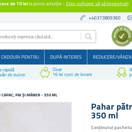
ere de 10 lei
la prima achiziție -
Este suficient să vă înregistrați
+40373809360
CADOURI PENTRU
DUPĂ INTERES
REDUCERE/VÂNZA
Doar
a rapidă
R
16 lei cost de livrare
sări de buton
p
CAPAC, PAI ȘI MÂNER - 350 ML
Pahar pătr
350 ml
Conținutul pachetu