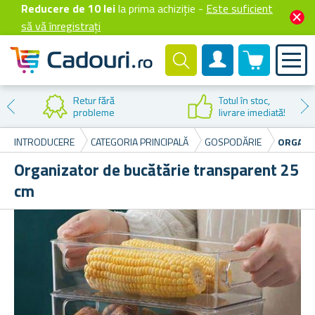
Reducere de 10 lei
la prima achiziție -
Este suficient
să vă înregistrați
0 produselor
Cont client
Retur fără
Totul în stoc,
probleme
livrare imediată!
INTRODUCERE
CATEGORIA PRINCIPALĂ
GOSPODĂRIE
ORGANI
Organizator de bucătărie transparent 25
cm