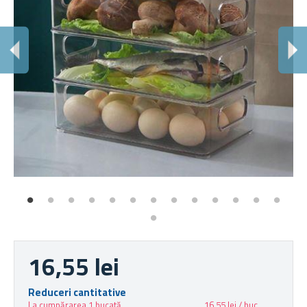
A
Po
16,55 lei
Reduceri cantitative
La cumpărarea 1 bucată
16,55 lei / buc