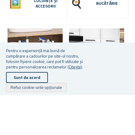
LOCUINȚE ȘI
BUCĂTĂRIE
ACCESORII
-
4
2
Pentru o experiență mai bună de
cumpărare a cadourilor pe site-ul nostru,
folosim fișiere cookie, care pot fi utilizate și
pentru personalizarea reclamelor
(Citește)
Sunt de acord
Refuz cookie-urile opționale
Mai multe culori disponibile
ORGANIZATOR CU DOUĂ
S
NIVELURI SUB CHIUVETĂ
P
RAFT METALIC
Z
SUPLIMENTAR DEASUPRA
★
★
★
★
★
★
★
★
★
★
CUPTORULUI CU
MICROUNDE
În stoc
În stoc
În
62,64 lei
125,49 lei
41