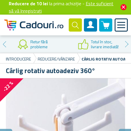
Reducere de 10 lei
la prima achiziție -
Este suficient
să vă înregistrați
0 produselor
Cont client
Retur fără
Totul în stoc,
probleme
livrare imediată!
INTRODUCERE
REDUCERE/VÂNZARE
CÂRLIG ROTATIV AUTOADE
Cârlig rotativ autoadeziv 360°
-22 %