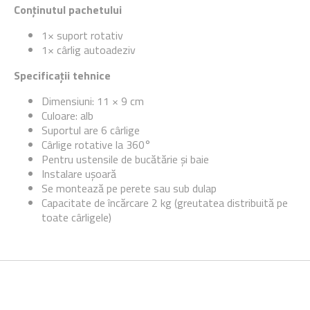
Conținutul pachetului
1× suport rotativ
1× cârlig autoadeziv
Specificații tehnice
Dimensiuni: 11 × 9 cm
Culoare: alb
Suportul are 6 cârlige
Cârlige rotative la 360°
Pentru ustensile de bucătărie și baie
Instalare ușoară
Se montează pe perete sau sub dulap
Capacitate de încărcare 2 kg (greutatea distribuită pe
toate cârligele)