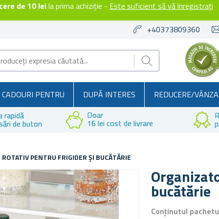
ere de 10 lei
la prima achiziție -
Este suficient să vă înregistrați
+40373809360
CADOURI PENTRU
DUPĂ INTERES
REDUCERE/VÂNZA
Doar
a rapidă
R
16 lei cost de livrare
sări de buton
p
ROTATIV PENTRU FRIGIDER ȘI BUCĂTĂRIE
Organizato
bucătărie
Conținutul pachetu