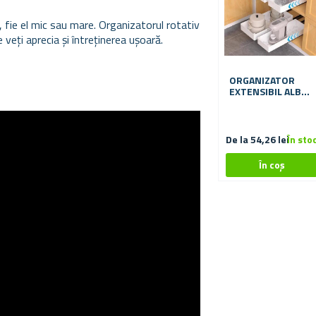
, fie el mic sau mare. Organizatorul rotativ
 veți aprecia și întreținerea ușoară.
ORGANIZATOR
EXTENSIBIL ALB
13,5X37 CM
De la 54,26 lei
În sto