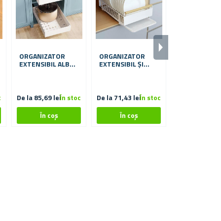
ORGANIZATOR
ORGANIZATOR
SCURGĂTOR -
EXTENSIBIL ALB
EXTENSIBIL ȘI
27X40 CM
SUPORT DE
SCURGERE
PENTRU FARFURII
c
De la 85,69 lei
În stoc
De la 71,43 lei
În stoc
16,51 lei