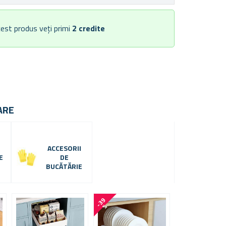
est produs veți primi
2
credite
ARE
ACCESORII
E
DE
BUCĂTĂRIE
-
3
9
%