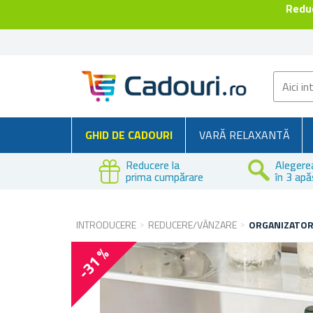
Reduc
GHID DE CADOURI
VARĂ RELAXANTĂ
Reducere la
Alegere
prima cumpărare
în 3 apă
INTRODUCERE
REDUCERE/VÂNZARE
ORGANIZATOR 
-31 %