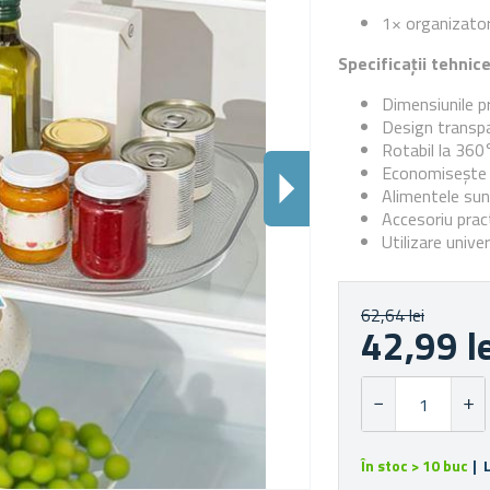
1× organizator
Specificații tehnic
Dimensiunile p
Design transp
Rotabil la 360
Economisește s
Alimentele sun
Accesoriu prac
Utilizare unive
62,64 lei
42,99 l
În stoc > 10 buc
| 