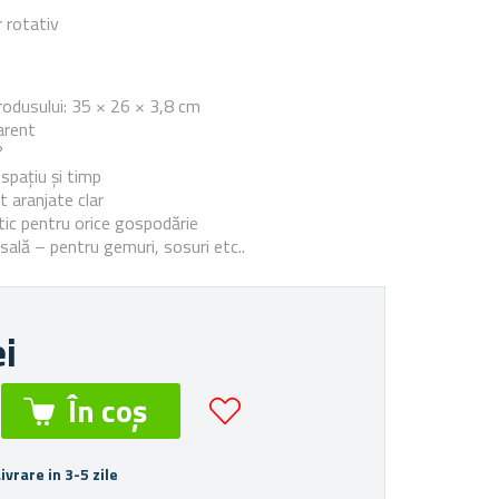
 rotativ
e
rodusului:
35 × 26 × 3,8 cm
arent
°
pațiu și timp
t aranjate clar
tic pentru orice gospodărie
rsală – pentru gemuri, sosuri etc..
ei
Livrare in 3-5 zile