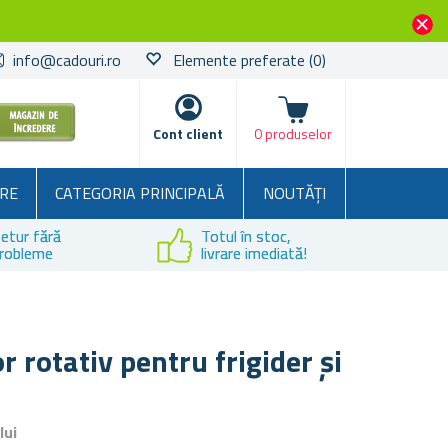
info@cadouri.ro
Elemente preferate
(0)
Coșul
Cont client
0 produselor
RE
CATEGORIA PRINCIPALĂ
NOUTĂȚI
etur fără
Totul în stoc,
robleme
livrare imediată!
r rotativ pentru frigider și
lui