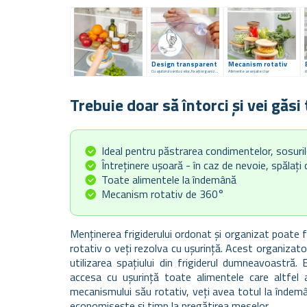
Design transparent
Mecanism rotativ
Cu ajutorul ventuzelor, fixați organizatorul
Alimente aranjate clar
Trebuie doar să întorci și vei găsi 
Ideal pentru păstrarea condimentelor, sosuril
Întreținere ușoară - în caz de nevoie, spălați
Toate alimentele la îndemână
Mecanism rotativ de 360°
Menținerea frigiderului ordonat și organizat poate f
rotativ o veți rezolva cu ușurință. Acest organizat
utilizarea spațiului din frigiderul dumneavoastră. 
accesa cu ușurință toate alimentele care altfel 
mecanismului său rotativ, veți avea totul la îndemâ
economisește și timp la pregătirea meselor.