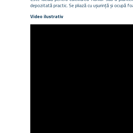
depozitată practic. Se pliază cu ușurință și ocupă foa
Video ilustrativ