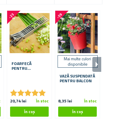
-
2
3
-
5
9
%
%
Mai multe culori
FOARFECĂ
SET DE UNEL
disponibile
PENTRU
GRĂDINĂRIT,
VERDEȚURI
PIESE
VAZĂ SUSPENDATĂ
PENTRU BALCON
★
★
★
★
★
★
★
★
★
★
★
★
★
★
★
★
c
20,74 lei
În stoc
8,35 lei
În stoc
76,65 lei