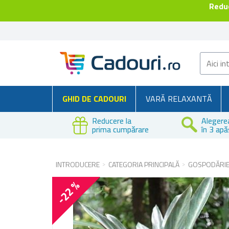
Reduc
GHID DE CADOURI
VARĂ RELAXANTĂ
Reducere la
Alegere
prima cumpărare
în 3 apă
INTRODUCERE
CATEGORIA PRINCIPALĂ
GOSPODĂRI
-22 %