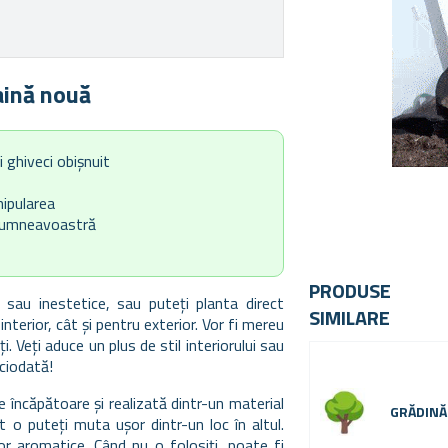
aină nouă
 ghiveci obișnuit
ipularea
 dumneavoastră
PRODUSE
 sau inestetice, sau puteți planta direct
SIMILARE
interior, cât și pentru exterior. Vor fi mereu
. Veți aduce un plus de stil interiorului sau
ciodată!
e încăpătoare și realizată dintr-un material
GRĂDINĂ
 o puteți muta ușor dintr-un loc în altul.
lor aromatice. Când nu o folosiți, poate fi