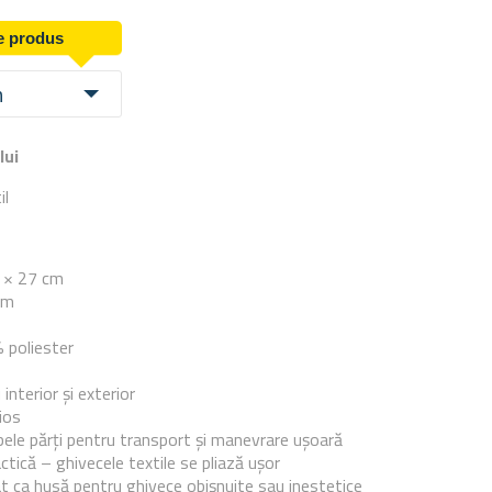
de produs
m
lui
il
e
5 × 27 cm
cm
% poliester
interior și exterior
ios
le părți pentru transport și manevrare ușoară
tică – ghivecele textile se pliază ușor
at ca husă pentru ghivece obișnuite sau inestetice