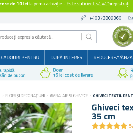
ere de 10 lei
la prima achiziție -
Este suficient să vă înregistrați
+40373809360
CADOURI PENTRU
DUPĂ INTERES
REDUCERE/VÂNZA
Doar
a rapidă
R
16 lei cost de livrare
sări de buton
p
E
FLORI ȘI DECORAȚIUNI
AMBALAJE ȘI GHIVECE
GHIVECI TEXTIL PEN
Ghiveci tex
35 cm
★
★
★
★
★
★
★
★
★
★
5