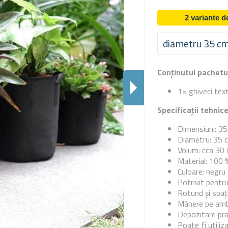
2 variante 
diametru 35 c
Conținutul pachetu
1× ghiveci text
Specificații tehnic
Dimensiuni: 3
Diametru: 35 
Volum: cca 30 l
Material: 100 
Culoare: negru
Potrivit pentru 
Rotund și spaț
Mânere pe ambe
Depozitare prac
Poate fi utiliz