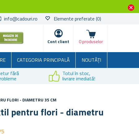
info@cadouri.ro
Elemente preferate
(0)
Coșul
Cont client
0 produselor
RE
CATEGORIA PRINCIPALĂ
NOUTĂȚI
etur fără
Totul în stoc,
robleme
livrare imediată!
TRU FLORI - DIAMETRU 35 CM
til pentru flori - diametru
/5