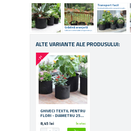
Transport facil
Husă potrivită pentru acoperirea ghivecelor inestetice
Grădină aranjată
Cultivare confortabilă a legumelor și a plantelor ornamentale
ALTE VARIANTE ALE PRODUSULUI:
-
3
1
%
GHIVECI TEXTIL PENTRU
FLORI - DIAMETRU 25
CM
8,45 lei
În stoc