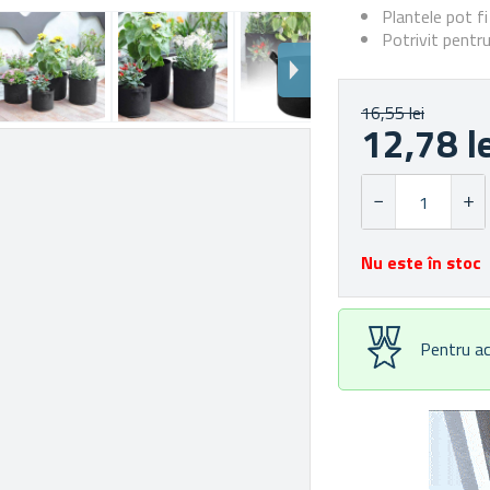
Plantele pot fi
Potrivit pentru
16,55 lei
12,78 l
Nu este în stoc
Pentru ac