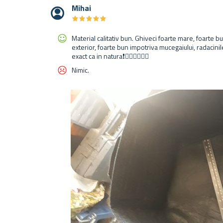
Mihai
★
★
★
★
★
★
★
★
★
★
Material calitativ bun. Ghiveci foarte mare, foarte b
exterior, foarte bun impotriva mucegaiului, radacinile 
exact ca in natura❗✌🏻💙💚💛🧡
Nimic.