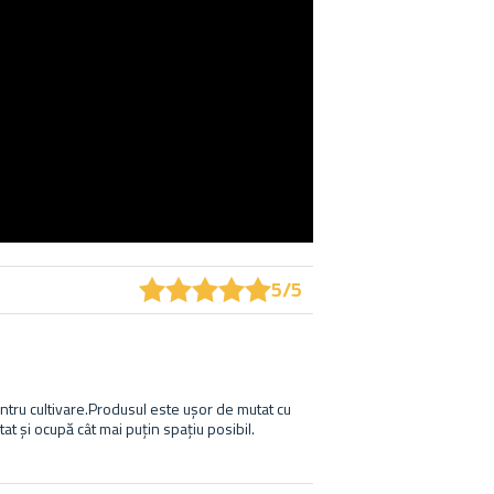
★
★
★
★
★
★
★
★
★
★
5/5
pentru cultivare.Produsul este ușor de mutat cu
tat și ocupă cât mai puțin spațiu posibil.