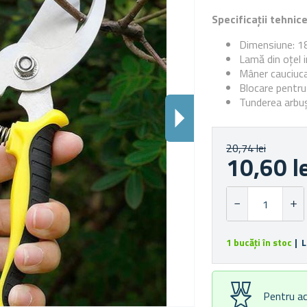
Specificații tehnic
Dimensiune: 1
Lamă din oțel i
Mâner cauciuc
Blocare pentru
Tunderea arbușt
20,74 lei
10,60 l
1 bucăți în stoc
| L
Pentru ac