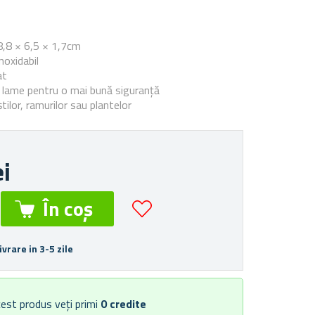
e
8,8 × 6,5 × 1,7cm
noxidabil
at
 lame pentru o mai bună siguranță
ilor, ramurilor sau plantelor
ei
ivrare in 3-5 zile
est produs veți primi
0
credite