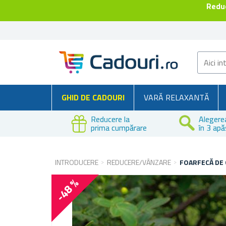
Reduc
GHID DE CADOURI
VARĂ RELAXANTĂ
Reducere la
Alegere
prima cumpărare
în 3 apă
INTRODUCERE
REDUCERE/VÂNZARE
FOARFECĂ DE
-48 %