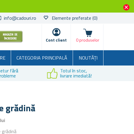
info@cadouri.ro
Elemente preferate
(0)
Coșul
Cont client
0 produselor
RE
CATEGORIA PRINCIPALĂ
NOUTĂȚI
etur fără
Totul în stoc,
robleme
livrare imediată!
e grădină
lui
 grădină