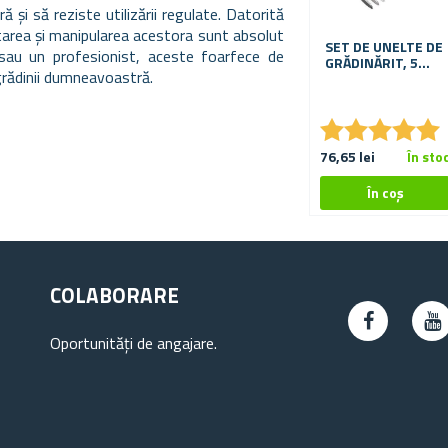
 și să reziste utilizării regulate. Datorită
tarea și manipularea acestora sunt absolut
SET DE UNELTE DE
 sau un profesionist, aceste foarfece de
GRĂDINĂRIT, 5
 grădinii dumneavoastră.
PIESE
★
★
★
★
★
★
★
★
★
★
76,65 lei
În sto
COLABORARE
Oportunități de angajare.