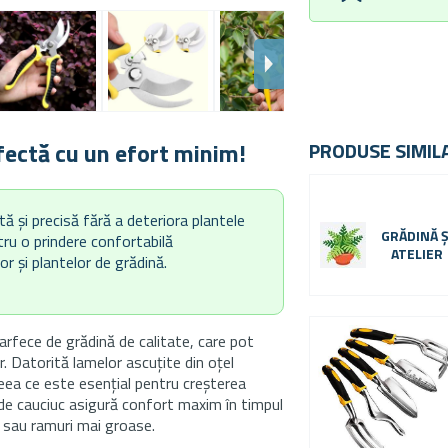
rfectă cu un efort minim!
PRODUSE SIMIL
tă și precisă fără a deteriora plantele
GRĂDINĂ Ș
ru o prindere confortabilă
ATELIER
lor și plantelor de grădină.
rfece de grădină de calitate, care pot
lor. Datorită lamelor ascuțite din oțel
 ceea ce este esențial pentru creșterea
de cauciuc asigură confort maxim în timpul
ate sau ramuri mai groase.