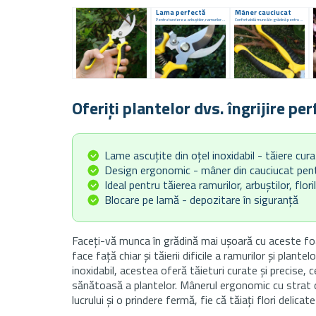
Lama perfectă
Mâner cauciucat
Pentru tunderea arbuștilor, ramurilor sau plantelor
Confortabilă muncă în grădină pentru o perioadă lungă de timp
Oferiți plantelor dvs. îngrijire pe
Lame ascuțite din oțel inoxidabil - tăiere cura
Design ergonomic - mâner din cauciucat pent
Ideal pentru tăierea ramurilor, arbuștilor, flori
Blocare pe lamă - depozitare în siguranță
Faceți-vă munca în grădină mai ușoară cu aceste foa
face față chiar și tăierii dificile a ramurilor și plante
inoxidabil, acestea oferă tăieturi curate și precise,
sănătoasă a plantelor. Mânerul ergonomic cu strat 
lucrului și o prindere fermă, fie că tăiați flori delic