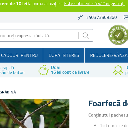
ere de 10 lei
la prima achiziție -
Este suficient să vă înregistrați
+40373809360
CADOURI PENTRU
DUPĂ INTERES
REDUCERE/VÂNZA
Doar
a rapidă
R
16 lei cost de livrare
sări de buton
p
 GRĂDINĂ
Foarfecă d
Conținutul pachetu
1× foarfece de