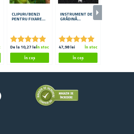
CLIPURI/BENZI
INSTRUMENT DE
BURGHIU PE
PENTRU FIXAREA
GRĂDINĂ
SOL 4 X 22 C
PLANTELOR 50
MULTIFUNCȚIONAL
BUC
5 ÎN 1
★
★
★
★
★
★
★
★
★
★
★
★
★
★
★
★
★
★
★
★
c
De la 10,27 lei
În stoc
47,98 lei
În stoc
17,11 lei