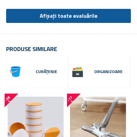
Afișați toate evaluările
PRODUSE SIMILARE
CURĂȚENIE
ORGANIZOARE
-
3
8
-
1
7
%
%