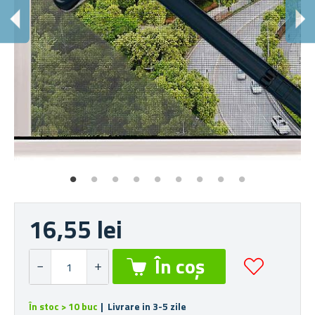
C
16,55 lei
În stoc > 10 buc
| Livrare in 3-5 zile