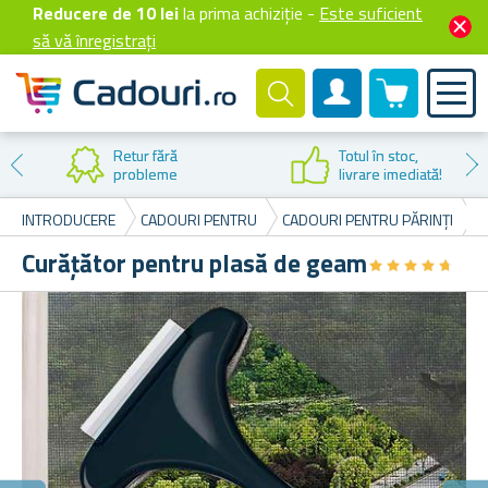
Reducere de 10 lei
la prima achiziție -
Este suficient
să vă înregistrați
0 produselor
Cont client
ră
Totul în stoc,
me
livrare imediată!
INTRODUCERE
CADOURI PENTRU
CADOURI PENTRU PĂRINȚI
C
Curățător pentru plasă de geam
★
★
★
★
★
★
★
★
★
★