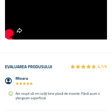
★
★
★
★
★
★
★
★
★
★
EVALUAREA PRODUSULUI
4,7/5
Mioara
★
★
★
★
★
★
★
★
★
★
Am reușit să-mi curăț bine plasă de insecte. Până acum o
ștergeam superficial.