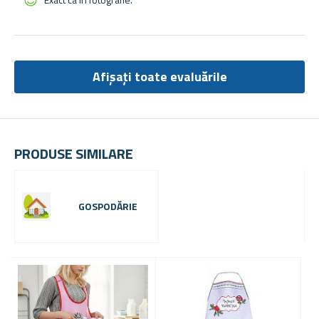
Afișați toate evaluările
PRODUSE SIMILARE
GOSPODĂRIE
-
2
6