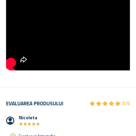
★
★
★
★
★
★
★
★
★
★
EVALUAREA PRODUSULUI
5/5
Nicoleta
★
★
★
★
★
★
★
★
★
★
Exact ca in fotografie.