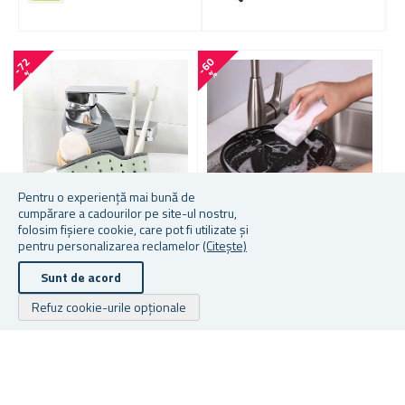
-
7
2
-
6
0
-
7
5
%
%
Pentru o experiență mai bună de
cumpărare a cadourilor pe site-ul nostru,
folosim fișiere cookie, care pot fi utilizate și
pentru personalizarea reclamelor
(Citește)
ORGANIZATOR PENTRU
10 BUC. BUREȚI NANO DE
B
SCURGERE PE
CURĂȚARE DIN MELAMINĂ
D
Sunt de acord
CHIUVETĂ/LAVOAR
Refuz cookie-urile opționale
★
★
★
★
★
★
★
★
★
★
★
★
★
★
★
★
★
★
★
★
În stoc
În stoc
În
8,45 lei
8,17 lei
De