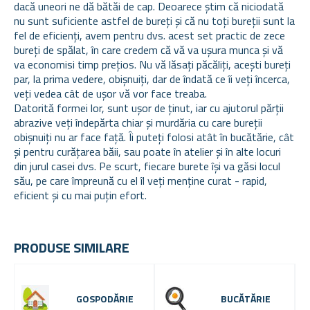
dacă uneori ne dă bătăi de cap. Deoarece știm că niciodată
nu sunt suficiente astfel de bureți și că nu toți bureții sunt la
fel de eficienți, avem pentru dvs. acest set practic de zece
bureți de spălat, în care credem că vă va ușura munca și vă
va economisi timp prețios. Nu vă lăsați păcăliți, acești bureți
par, la prima vedere, obișnuiți, dar de îndată ce îi veți încerca,
veți vedea cât de ușor vă vor face treaba.
Datorită formei lor, sunt ușor de ținut, iar cu ajutorul părții
abrazive veți îndepărta chiar și murdăria cu care bureții
obișnuiți nu ar face față. Îi puteți folosi atât în bucătărie, cât
și pentru curățarea băii, sau poate în atelier și în alte locuri
din jurul casei dvs. Pe scurt, fiecare burete își va găsi locul
său, pe care împreună cu el îl veți menține curat - rapid,
eficient și cu mai puțin efort.
PRODUSE SIMILARE
GOSPODĂRIE
BUCĂTĂRIE