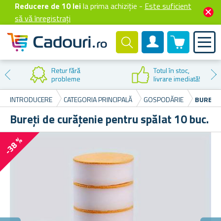
Reducere de 10 lei
la prima achiziție -
Este suficient
să vă înregistrați
0 produselor
Cont client
Retur fără
Totul în stoc,
probleme
livrare imediată!
INTRODUCERE
CATEGORIA PRINCIPALĂ
GOSPODĂRIE
BUREȚI 
Bureți de curățenie pentru spălat 10 buc.
-38 %